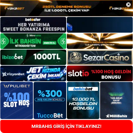
×
MRBAHIS GİRİŞ İÇİN TIKLAYINIZ!