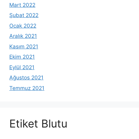
Mart 2022
Şubat 2022
Ocak 2022
Aralık 2021
Kasım 2021
Ekim 2021
Eylül 2021
Ağustos 2021
Temmuz 2021
Etiket Blutu