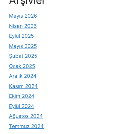
Arşivler
Mayıs 2026
Nisan 2026
Eylül 2025
Mayıs 2025
Şubat 2025
Ocak 2025
Aralık 2024
Kasım 2024
Ekim 2024
Eylül 2024
Ağustos 2024
Temmuz 2024