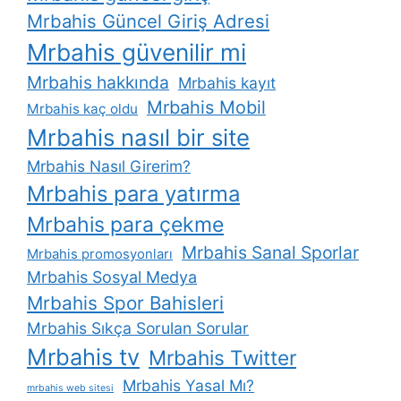
Mrbahis Güncel Giriş Adresi
Mrbahis güvenilir mi
Mrbahis hakkında
Mrbahis kayıt
Mrbahis Mobil
Mrbahis kaç oldu
Mrbahis nasıl bir site
Mrbahis Nasıl Girerim?
Mrbahis para yatırma
Mrbahis para çekme
Mrbahis Sanal Sporlar
Mrbahis promosyonları
Mrbahis Sosyal Medya
Mrbahis Spor Bahisleri
Mrbahis Sıkça Sorulan Sorular
Mrbahis tv
Mrbahis Twitter
Mrbahis Yasal Mı?
mrbahis web sitesi