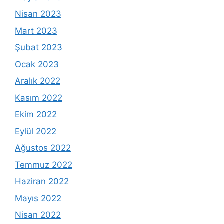
Nisan 2023
Mart 2023
Şubat 2023
Ocak 2023
Aralık 2022
Kasım 2022
Ekim 2022
Eylül 2022
Ağustos 2022
Temmuz 2022
Haziran 2022
Mayıs 2022
Nisan 2022