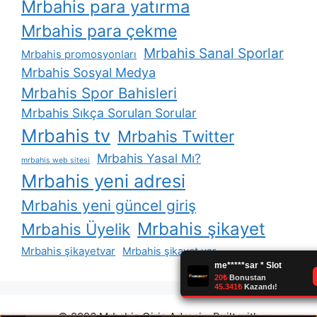
Mrbahis para yatırma
Mrbahis para çekme
Mrbahis Sanal Sporlar
Mrbahis promosyonları
Mrbahis Sosyal Medya
Mrbahis Spor Bahisleri
Mrbahis Sıkça Sorulan Sorular
Mrbahis tv
Mrbahis Twitter
Mrbahis Yasal Mı?
mrbahis web sitesi
Mrbahis yeni adresi
Mrbahis yeni güncel giriş
Mrbahis şikayet
Mrbahis Üyelik
Mrbahis şikayetvar
Mrbahis şikayet var
© 2026 Mrbahis Giriş Adresi
• Built with