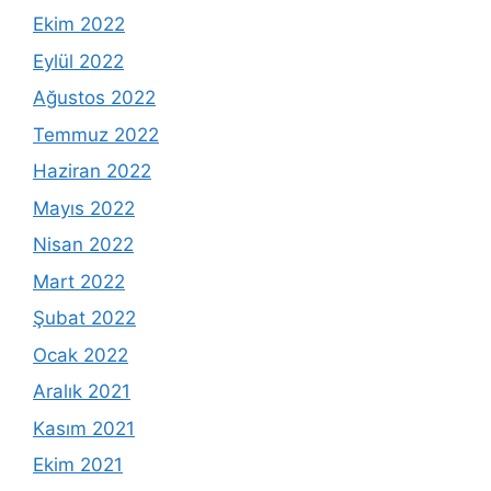
Ekim 2022
Eylül 2022
Ağustos 2022
Temmuz 2022
Haziran 2022
Mayıs 2022
Nisan 2022
Mart 2022
Şubat 2022
Ocak 2022
Aralık 2021
Kasım 2021
Ekim 2021