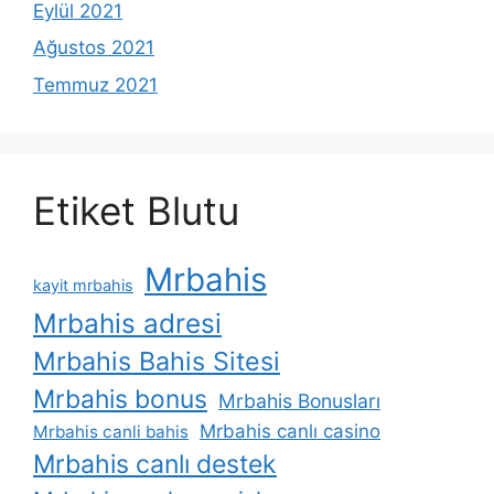
Eylül 2021
Ağustos 2021
Temmuz 2021
Etiket Blutu
Mrbahis
kayit mrbahis
Mrbahis adresi
Mrbahis Bahis Sitesi
Mrbahis bonus
Mrbahis Bonusları
Mrbahis canlı casino
Mrbahis canli bahis
Mrbahis canlı destek