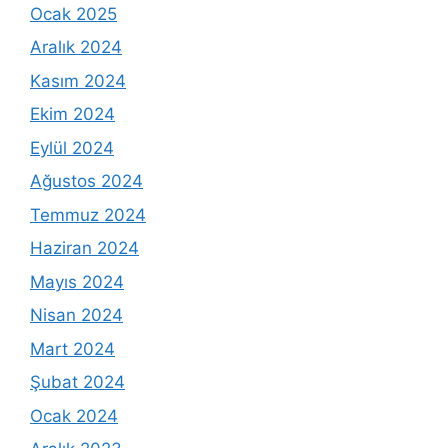
Ocak 2025
Aralık 2024
Kasım 2024
Ekim 2024
Eylül 2024
Ağustos 2024
Temmuz 2024
Haziran 2024
Mayıs 2024
Nisan 2024
Mart 2024
Şubat 2024
Ocak 2024