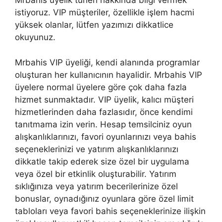
Mrbahis üyelik türleri hakkında bilgi vermek
istiyoruz. VIP müşteriler, özellikle işlem hacmi
yüksek olanlar, lütfen yazımızı dikkatlice
okuyunuz.
Mrbahis VIP üyeliği, kendi alanında programlar
oluşturan her kullanıcının hayalidir. Mrbahis VIP
üyelere normal üyelere göre çok daha fazla
hizmet sunmaktadır. VIP üyelik, kalıcı müşteri
hizmetlerinden daha fazlasıdır, önce kendimi
tanıtmama izin verin. Hesap temsilciniz oyun
alışkanlıklarınızı, favori oyunlarınızı veya bahis
seçeneklerinizi ve yatırım alışkanlıklarınızı
dikkatle takip ederek size özel bir uygulama
veya özel bir etkinlik oluşturabilir. Yatırım
sıklığınıza veya yatırım becerilerinize özel
bonuslar, oynadığınız oyunlara göre özel limit
tabloları veya favori bahis seçeneklerinize ilişkin