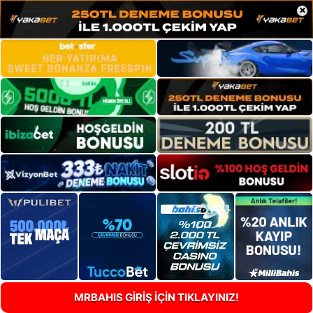
×
MRBAHIS GİRİŞ İÇİN TIKLAYINIZ!