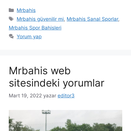
Kategoriler
Mrbahis
Etiketler
Mrbahis güvenilir mi
,
Mrbahis Sanal Sporlar
,
Mrbahis Spor Bahisleri
Yorum yap
Mrbahis web
sitesindeki yorumlar
Mart 19, 2022
yazar
editor3