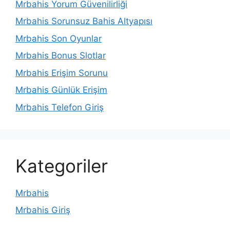
Mrbahis Yorum Güvenilirliği
Mrbahis Sorunsuz Bahis Altyapısı
Mrbahis Son Oyunlar
Mrbahis Bonus Slotlar
Mrbahis Erişim Sorunu
Mrbahis Günlük Erişim
Mrbahis Telefon Giriş
Kategoriler
Mrbahis
Mrbahis Giriş