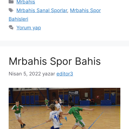
Kategoriler
Mrbahis
Etiketler
Mrbahis Sanal Sporlar
,
Mrbahis Spor
Bahisleri
Yorum yap
Mrbahis Spor Bahis
Nisan 5, 2022
yazar
editor3