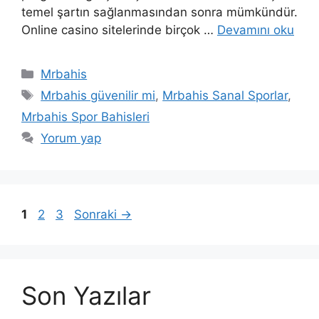
temel şartın sağlanmasından sonra mümkündür.
Online casino sitelerinde birçok …
Devamını oku
Kategoriler
Mrbahis
Etiketler
Mrbahis güvenilir mi
,
Mrbahis Sanal Sporlar
,
Mrbahis Spor Bahisleri
Yorum yap
Sayfa
Sayfa
Sayfa
1
2
3
Sonraki
→
Son Yazılar