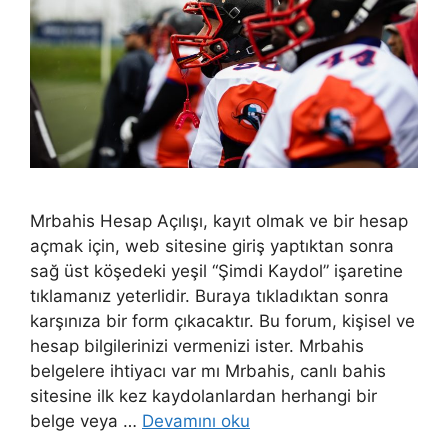
Mrbahis Hesap Açılışı, kayıt olmak ve bir hesap
açmak için, web sitesine giriş yaptıktan sonra
sağ üst köşedeki yeşil “Şimdi Kaydol” işaretine
tıklamanız yeterlidir. Buraya tıkladıktan sonra
karşınıza bir form çıkacaktır. Bu forum, kişisel ve
hesap bilgilerinizi vermenizi ister. Mrbahis
belgelere ihtiyacı var mı Mrbahis, canlı bahis
sitesine ilk kez kaydolanlardan herhangi bir
belge veya …
Devamını oku