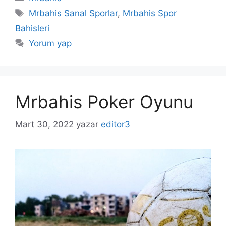
Etiketler
Mrbahis Sanal Sporlar
,
Mrbahis Spor
Bahisleri
Yorum yap
Mrbahis Poker Oyunu
Mart 30, 2022
yazar
editor3