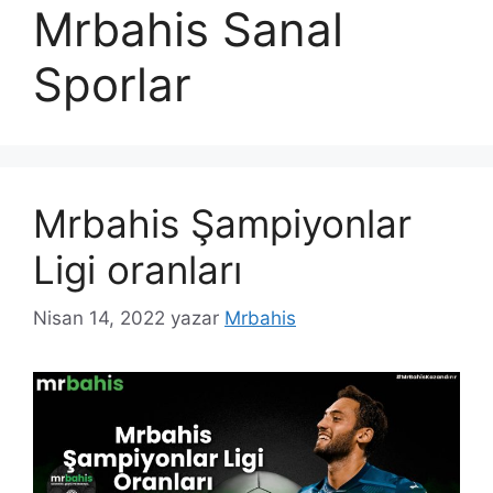
Mrbahis Sanal
Sporlar
Mrbahis Şampiyonlar
Ligi oranları
Nisan 14, 2022
yazar
Mrbahis