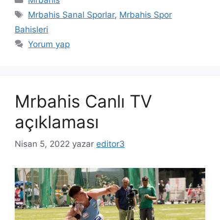
Mrbahis
Etiketler
Mrbahis Sanal Sporlar
,
Mrbahis Spor
Bahisleri
Yorum yap
Mrbahis Canlı TV
açıklaması
Nisan 5, 2022
yazar
editor3