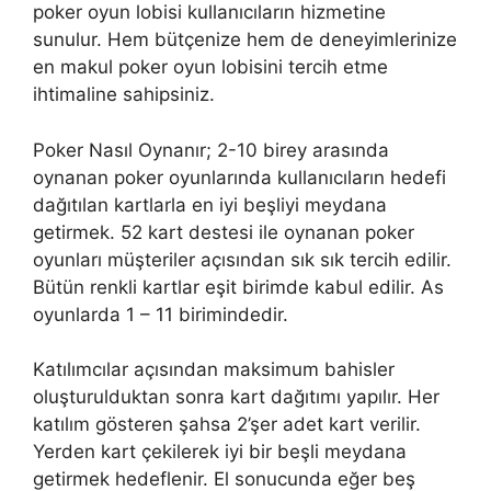
poker oyun lobisi kullanıcıların hizmetine
sunulur. Hem bütçenize hem de deneyimlerinize
en makul poker oyun lobisini tercih etme
ihtimaline sahipsiniz.
Poker Nasıl Oynanır; 2-10 birey arasında
oynanan poker oyunlarında kullanıcıların hedefi
dağıtılan kartlarla en iyi beşliyi meydana
getirmek. 52 kart destesi ile oynanan poker
oyunları müşteriler açısından sık sık tercih edilir.
Bütün renkli kartlar eşit birimde kabul edilir. As
oyunlarda 1 – 11 birimindedir.
Katılımcılar açısından maksimum bahisler
oluşturulduktan sonra kart dağıtımı yapılır. Her
katılım gösteren şahsa 2’şer adet kart verilir.
Yerden kart çekilerek iyi bir beşli meydana
getirmek hedeflenir. El sonucunda eğer beş