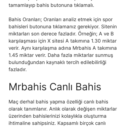
tamamlayıp bahis butonuna tıklamalı.
Bahis Oranları; Oranları analiz etmek için spor
bahisleri butonuna tıklamanız gerekiyor. Sitenin
miktarları son derece fazladır. Örneğin; A ve B
karşılaşması için X sitesi A takımına 1.30 miktar
verir. Aynı karşılaşma adına Mrbahis A takımına
1.45 miktar verir. Daha fazla miktarlar sunmuş
bulunduğundan kaynaklı tercih edilebilirliği
fazladır.
Mrbahis Canlı Bahis
Maç derhal bahis yapma özelliği canlı bahis
olarak tanımlanır. Anlık olarak değişen miktarlar
üzerinden bahislerinizi kolaylıkla oluşturma
ihtimaline sahipsiniz. Kapsamlı birçok canlı