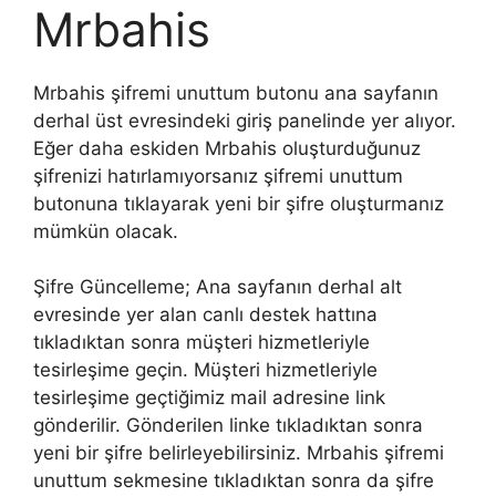
Mrbahis
Mrbahis şifremi unuttum butonu ana sayfanın
derhal üst evresindeki giriş panelinde yer alıyor.
Eğer daha eskiden Mrbahis oluşturduğunuz
şifrenizi hatırlamıyorsanız şifremi unuttum
butonuna tıklayarak yeni bir şifre oluşturmanız
mümkün olacak.
Şifre Güncelleme; Ana sayfanın derhal alt
evresinde yer alan canlı destek hattına
tıkladıktan sonra müşteri hizmetleriyle
tesirleşime geçin. Müşteri hizmetleriyle
tesirleşime geçtiğimiz mail adresine link
gönderilir. Gönderilen linke tıkladıktan sonra
yeni bir şifre belirleyebilirsiniz. Mrbahis şifremi
unuttum sekmesine tıkladıktan sonra da şifre