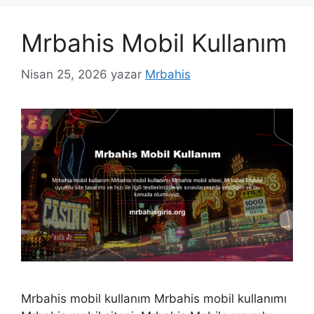
Mrbahis Mobil Kullanım
Nisan 25, 2026
yazar
Mrbahis
Mrbahis mobil kullanım Mrbahis mobil kullanımı