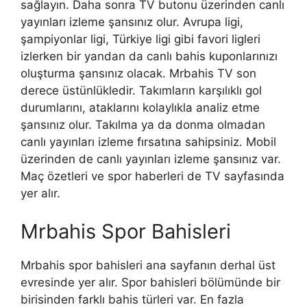
sağlayın. Daha sonra TV butonu üzerinden canlı
yayınları izleme şansınız olur. Avrupa ligi,
şampiyonlar ligi, Türkiye ligi gibi favori ligleri
izlerken bir yandan da canlı bahis kuponlarınızı
oluşturma şansınız olacak. Mrbahis TV son
derece üstünlükledir. Takımların karşılıklı gol
durumlarını, ataklarını kolaylıkla analiz etme
şansınız olur. Takılma ya da donma olmadan
canlı yayınları izleme fırsatına sahipsiniz. Mobil
üzerinden de canlı yayınları izleme şansınız var.
Maç özetleri ve spor haberleri de TV sayfasında
yer alır.
Mrbahis Spor Bahisleri
Mrbahis spor bahisleri ana sayfanın derhal üst
evresinde yer alır. Spor bahisleri bölümünde bir
birisinden farklı bahis türleri var. En fazla