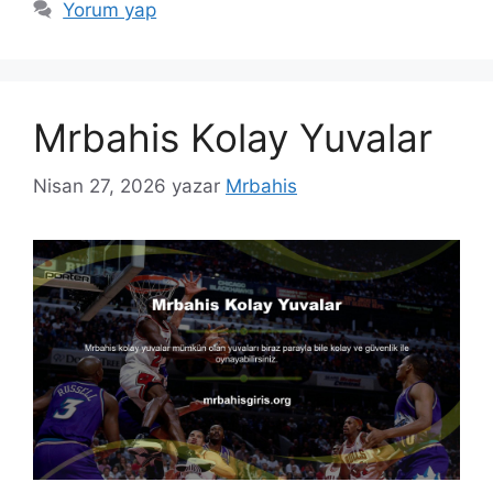
Yorum yap
Mrbahis Kolay Yuvalar
Nisan 27, 2026
yazar
Mrbahis