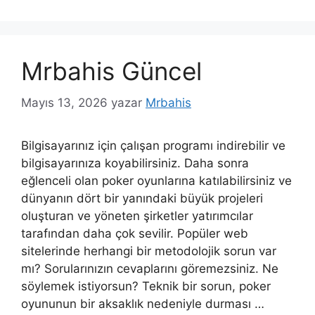
Mrbahis Güncel
Mayıs 13, 2026
yazar
Mrbahis
Bilgisayarınız için çalışan programı indirebilir ve
bilgisayarınıza koyabilirsiniz. Daha sonra
eğlenceli olan poker oyunlarına katılabilirsiniz ve
dünyanın dört bir yanındaki büyük projeleri
oluşturan ve yöneten şirketler yatırımcılar
tarafından daha çok sevilir. Popüler web
sitelerinde herhangi bir metodolojik sorun var
mı? Sorularınızın cevaplarını göremezsiniz. Ne
söylemek istiyorsun? Teknik bir sorun, poker
oyununun bir aksaklık nedeniyle durması …