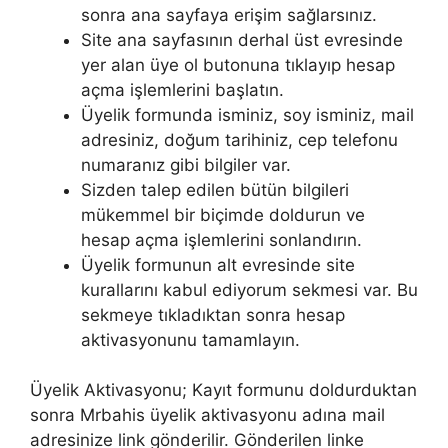
sonra ana sayfaya erişim sağlarsınız.
Site ana sayfasının derhal üst evresinde
yer alan üye ol butonuna tıklayıp hesap
açma işlemlerini başlatın.
Üyelik formunda isminiz, soy isminiz, mail
adresiniz, doğum tarihiniz, cep telefonu
numaranız gibi bilgiler var.
Sizden talep edilen bütün bilgileri
mükemmel bir biçimde doldurun ve
hesap açma işlemlerini sonlandırın.
Üyelik formunun alt evresinde site
kurallarını kabul ediyorum sekmesi var. Bu
sekmeye tıkladıktan sonra hesap
aktivasyonunu tamamlayın.
Üyelik Aktivasyonu; Kayıt formunu doldurduktan
sonra Mrbahis üyelik aktivasyonu adına mail
adresinize link gönderilir. Gönderilen linke