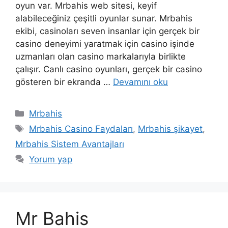
oyun var. Mrbahis web sitesi, keyif
alabileceğiniz çeşitli oyunlar sunar. Mrbahis
ekibi, casinoları seven insanlar için gerçek bir
casino deneyimi yaratmak için casino işinde
uzmanları olan casino markalarıyla birlikte
çalışır. Canlı casino oyunları, gerçek bir casino
gösteren bir ekranda …
Devamını oku
Kategoriler
Mrbahis
Etiketler
Mrbahis Casino Faydaları
,
Mrbahis şikayet
,
Mrbahis Sistem Avantajları
Yorum yap
Mr Bahis