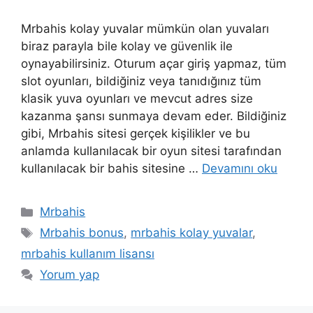
Mrbahis kolay yuvalar mümkün olan yuvaları
biraz parayla bile kolay ve güvenlik ile
oynayabilirsiniz. Oturum açar giriş yapmaz, tüm
slot oyunları, bildiğiniz veya tanıdığınız tüm
klasik yuva oyunları ve mevcut adres size
kazanma şansı sunmaya devam eder. Bildiğiniz
gibi, Mrbahis sitesi gerçek kişilikler ve bu
anlamda kullanılacak bir oyun sitesi tarafından
kullanılacak bir bahis sitesine …
Devamını oku
Kategoriler
Mrbahis
Etiketler
Mrbahis bonus
,
mrbahis kolay yuvalar
,
mrbahis kullanım lisansı
Yorum yap