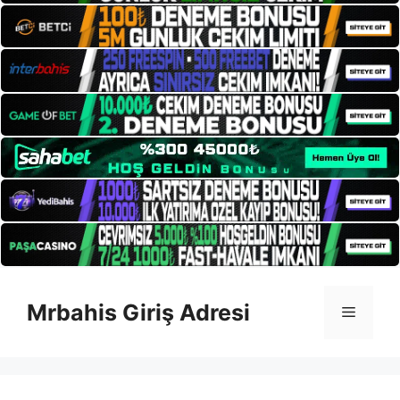
İçeriğe
atla
Mrbahis Giriş Adresi
Menü