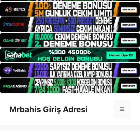
İçeriğe
atla
Mrbahis Giriş Adresi
Menü