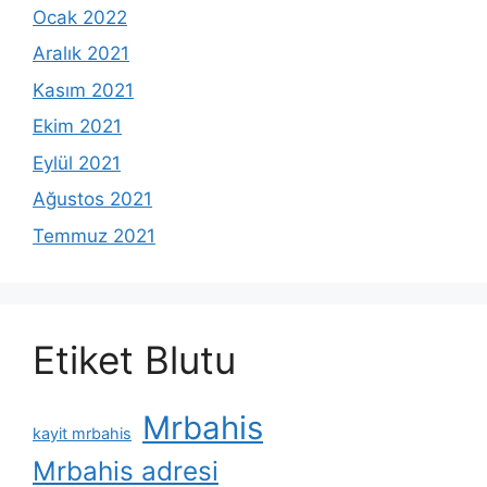
Ocak 2022
Aralık 2021
Kasım 2021
Ekim 2021
Eylül 2021
Ağustos 2021
Temmuz 2021
Etiket Blutu
Mrbahis
kayit mrbahis
Mrbahis adresi