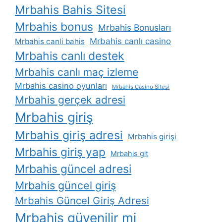
Mrbahis Bahis Sitesi
Mrbahis bonus
Mrbahis Bonusları
Mrbahis canlı casino
Mrbahis canli bahis
Mrbahis canlı destek
Mrbahis canlı maç izleme
Mrbahis casino oyunları
Mrbahis Casino Sitesi
Mrbahis gerçek adresi
Mrbahis giriş
Mrbahis giriş adresi
Mrbahis girişi
Mrbahis giriş yap
Mrbahis git
Mrbahis güncel adresi
Mrbahis güncel giriş
Mrbahis Güncel Giriş Adresi
Mrbahis güvenilir mi