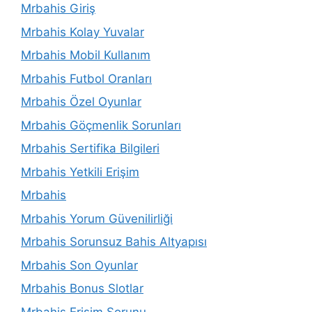
Mrbahis Giriş
Mrbahis Kolay Yuvalar
Mrbahis Mobil Kullanım
Mrbahis Futbol Oranları
Mrbahis Özel Oyunlar
Mrbahis Göçmenlik Sorunları
Mrbahis Sertifika Bilgileri
Mrbahis Yetkili Erişim
Mrbahis
Mrbahis Yorum Güvenilirliği
Mrbahis Sorunsuz Bahis Altyapısı
Mrbahis Son Oyunlar
Mrbahis Bonus Slotlar
Mrbahis Erişim Sorunu