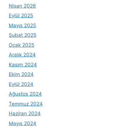
Nisan 2026
Eylül 2025
Mayıs 2025
Şubat 2025
Ocak 2025
Aralık 2024
Kasım 2024
Ekim 2024
Eylül 2024
Ağustos 2024
Temmuz 2024
Haziran 2024
Mayıs 2024