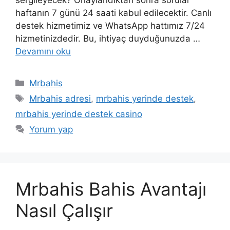
sergileyecek? Onaylandıktan sonra sorular
haftanın 7 günü 24 saati kabul edilecektir. Canlı
destek hizmetimiz ve WhatsApp hattımız 7/24
hizmetinizdedir. Bu, ihtiyaç duyduğunuzda …
Devamını oku
Kategoriler
Mrbahis
Etiketler
Mrbahis adresi
,
mrbahis yerinde destek
,
mrbahis yerinde destek casino
Yorum yap
Mrbahis Bahis Avantajı
Nasıl Çalışır