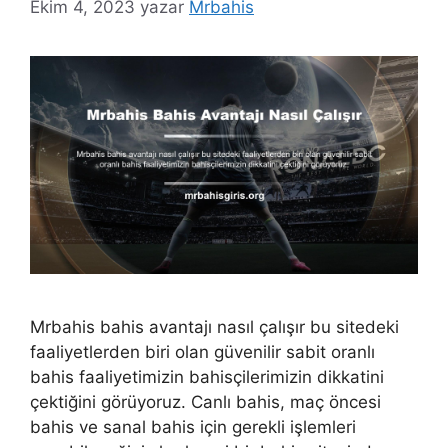
Ekim 4, 2023
yazar
Mrbahis
Mrbahis bahis avantajı nasıl çalışır bu sitedeki
faaliyetlerden biri olan güvenilir sabit oranlı
bahis faaliyetimizin bahisçilerimizin dikkatini
çektiğini görüyoruz. Canlı bahis, maç öncesi
bahis ve sanal bahis için gerekli işlemleri