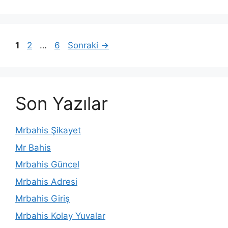
Sayfa
Sayfa
Sayfa
1
2
…
6
Sonraki
→
Son Yazılar
Mrbahis Şikayet
Mr Bahis
Mrbahis Güncel
Mrbahis Adresi
Mrbahis Giriş
Mrbahis Kolay Yuvalar