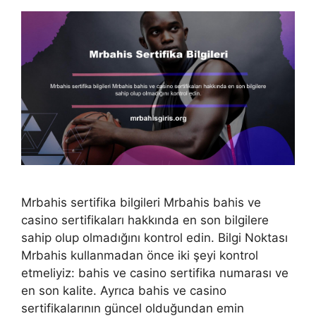
Mrbahis sertifika bilgileri Mrbahis bahis ve
casino sertifikaları hakkında en son bilgilere
sahip olup olmadığını kontrol edin. Bilgi Noktası
Mrbahis kullanmadan önce iki şeyi kontrol
etmeliyiz: bahis ve casino sertifika numarası ve
en son kalite. Ayrıca bahis ve casino
sertifikalarının güncel olduğundan emin