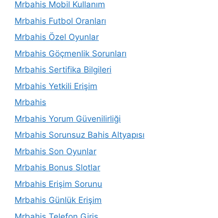
Mrbahis Mobil Kullanım
Mrbahis Futbol Oranları
Mrbahis Özel Oyunlar
Mrbahis Göçmenlik Sorunları
Mrbahis Sertifika Bilgileri
Mrbahis Yetkili Erişim
Mrbahis
Mrbahis Yorum Güvenilirliği
Mrbahis Sorunsuz Bahis Altyapısı
Mrbahis Son Oyunlar
Mrbahis Bonus Slotlar
Mrbahis Erişim Sorunu
Mrbahis Günlük Erişim
Mrbahis Telefon Giriş