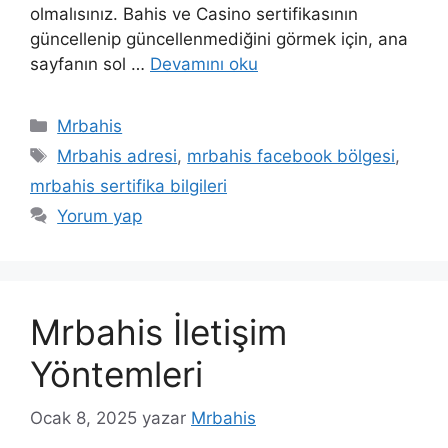
olmalısınız. Bahis ve Casino sertifikasının
güncellenip güncellenmediğini görmek için, ana
sayfanın sol …
Devamını oku
Kategoriler
Mrbahis
Etiketler
Mrbahis adresi
,
mrbahis facebook bölgesi
,
mrbahis sertifika bilgileri
Yorum yap
Mrbahis İletişim
Yöntemleri
Ocak 8, 2025
yazar
Mrbahis