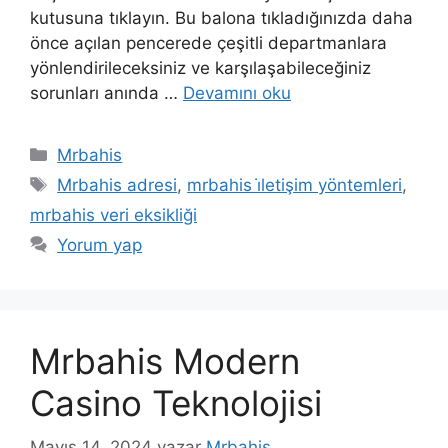
kutusuna tıklayın. Bu balona tıkladığınızda daha
önce açılan pencerede çeşitli departmanlara
yönlendirileceksiniz ve karşılaşabileceğiniz
sorunları anında …
Devamını oku
Kategoriler
Mrbahis
Etiketler
Mrbahis adresi
,
mrbahis i̇letişim yöntemleri
,
mrbahis veri eksikliği
Yorum yap
Mrbahis Modern
Casino Teknolojisi
Mayıs 14, 2024
yazar
Mrbahis