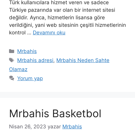
Türk kullanıcılara hizmet veren ve sadece
Türkiye pazarında var olan bir internet sitesi
değildir. Ayrıca, hizmetlerin lisansa göre
verildiğini, yani web sitesinin çeşitli hizmetlerinin
kontrol …
Devamını oku
Kategoriler
Mrbahis
Etiketler
Mrbahis adresi
,
Mrbahis Neden Sahte
Olamaz
Yorum yap
Mrbahis Basketbol
Nisan 26, 2023
yazar
Mrbahis