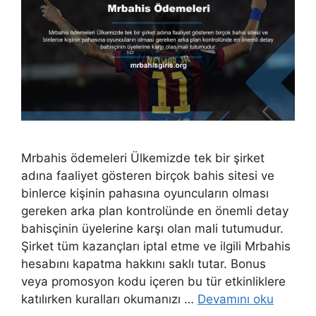
Mrbahis ödemeleri Ülkemizde tek bir şirket
adına faaliyet gösteren birçok bahis sitesi ve
binlerce kişinin pahasına oyuncuların olması
gereken arka plan kontrolünde en önemli detay
bahisçinin üyelerine karşı olan mali tutumudur.
Şirket tüm kazançları iptal etme ve ilgili Mrbahis
hesabını kapatma hakkını saklı tutar. Bonus
veya promosyon kodu içeren bu tür etkinliklere
katılırken kuralları okumanızı …
Devamını oku