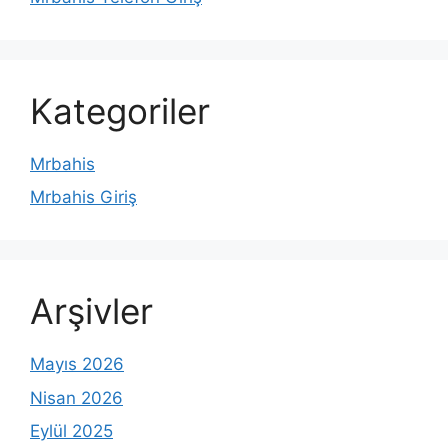
Kategoriler
Mrbahis
Mrbahis Giriş
Arşivler
Mayıs 2026
Nisan 2026
Eylül 2025