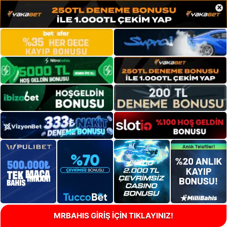
×
MRBAHIS GİRİŞ İÇİN TIKLAYINIZ!