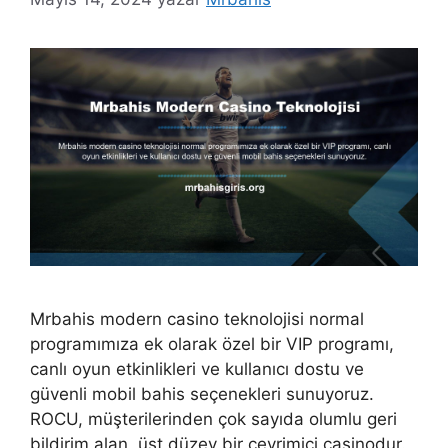
Mrbahis modern casino teknolojisi normal
programımıza ek olarak özel bir VIP programı,
canlı oyun etkinlikleri ve kullanıcı dostu ve
güvenli mobil bahis seçenekleri sunuyoruz.
ROCU, müşterilerinden çok sayıda olumlu geri
bildirim alan, üst düzey bir çevrimiçi casinodur.