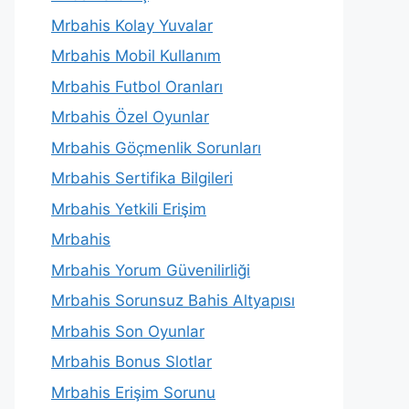
Mrbahis Kolay Yuvalar
Mrbahis Mobil Kullanım
Mrbahis Futbol Oranları
Mrbahis Özel Oyunlar
Mrbahis Göçmenlik Sorunları
Mrbahis Sertifika Bilgileri
Mrbahis Yetkili Erişim
Mrbahis
Mrbahis Yorum Güvenilirliği
Mrbahis Sorunsuz Bahis Altyapısı
Mrbahis Son Oyunlar
Mrbahis Bonus Slotlar
Mrbahis Erişim Sorunu