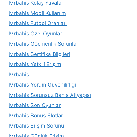
Mrbahis Kolay Yuvalar
Mrbahis Mobil Kullanım
Mrbahis Futbol Oranları
Mrbahis Özel Oyunlar
Mrbahis Göçmenlik Sorunları
Mrbahis Sertifika Bilgileri
Mrbahis Yetkili Erişim
Mrbahis
Mrbahis Yorum Güvenilirliği
Mrbahis Sorunsuz Bahis Altyapısı
Mrbahis Son Oyunlar
Mrbahis Bonus Slotlar
Mrbahis Erişim Sorunu
Mrbahis Günlük Erişim