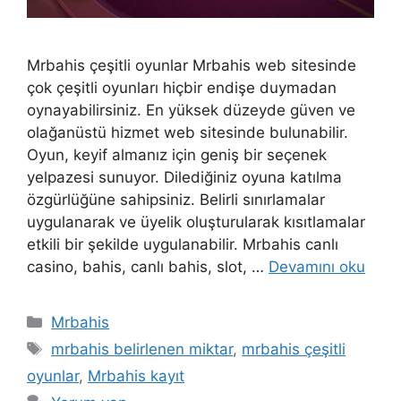
Mrbahis çeşitli oyunlar Mrbahis web sitesinde
çok çeşitli oyunları hiçbir endişe duymadan
oynayabilirsiniz. En yüksek düzeyde güven ve
olağanüstü hizmet web sitesinde bulunabilir.
Oyun, keyif almanız için geniş bir seçenek
yelpazesi sunuyor. Dilediğiniz oyuna katılma
özgürlüğüne sahipsiniz. Belirli sınırlamalar
uygulanarak ve üyelik oluşturularak kısıtlamalar
etkili bir şekilde uygulanabilir. Mrbahis canlı
casino, bahis, canlı bahis, slot, …
Devamını oku
Kategoriler
Mrbahis
Etiketler
mrbahis belirlenen miktar
,
mrbahis çeşitli
oyunlar
,
Mrbahis kayıt