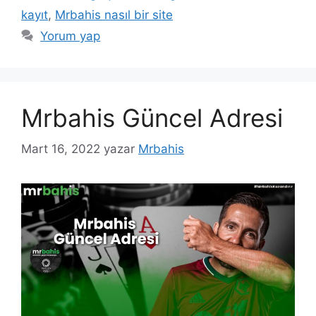
kayıt
,
Mrbahis nasıl bir site
Yorum yap
Mrbahis Güncel Adresi
Mart 16, 2022
yazar
Mrbahis