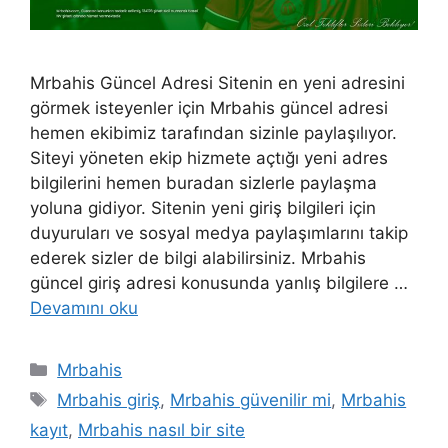
Mrbahis Güncel Adresi Sitenin en yeni adresini
görmek isteyenler için Mrbahis güncel adresi
hemen ekibimiz tarafından sizinle paylaşılıyor.
Siteyi yöneten ekip hizmete açtığı yeni adres
bilgilerini hemen buradan sizlerle paylaşma
yoluna gidiyor. Sitenin yeni giriş bilgileri için
duyuruları ve sosyal medya paylaşımlarını takip
ederek sizler de bilgi alabilirsiniz. Mrbahis
güncel giriş adresi konusunda yanlış bilgilere …
Devamını oku
Kategoriler
Mrbahis
Etiketler
Mrbahis giriş
,
Mrbahis güvenilir mi
,
Mrbahis
kayıt
,
Mrbahis nasıl bir site