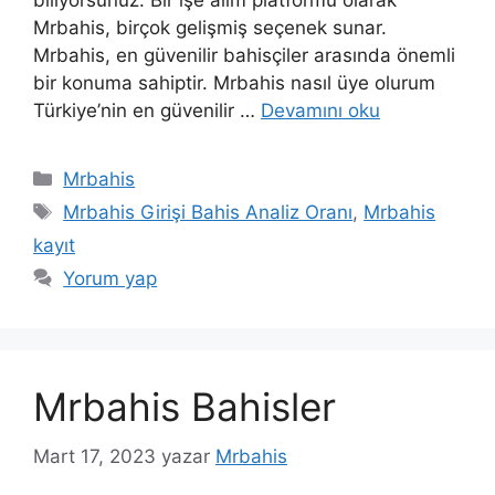
biliyorsunuz. Bir işe alım platformu olarak
Mrbahis, birçok gelişmiş seçenek sunar.
Mrbahis, en güvenilir bahisçiler arasında önemli
bir konuma sahiptir. Mrbahis nasıl üye olurum
Türkiye’nin en güvenilir …
Devamını oku
Kategoriler
Mrbahis
Etiketler
Mrbahis Girişi Bahis Analiz Oranı
,
Mrbahis
kayıt
Yorum yap
Mrbahis Bahisler
Mart 17, 2023
yazar
Mrbahis