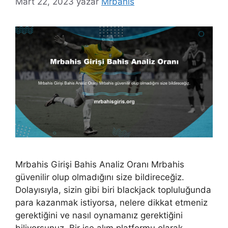
Mart 22, 2023
yazar
Mrbahis
Mrbahis Girişi Bahis Analiz Oranı Mrbahis
güvenilir olup olmadığını size bildireceğiz.
Dolayısıyla, sizin gibi biri blackjack topluluğunda
para kazanmak istiyorsa, nelere dikkat etmeniz
gerektiğini ve nasıl oynamanız gerektiğini