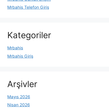
Mrbahis Telefon Giriş
Kategoriler
Mrbahis
Mrbahis Giriş
Arşivler
Mayıs 2026
Nisan 2026