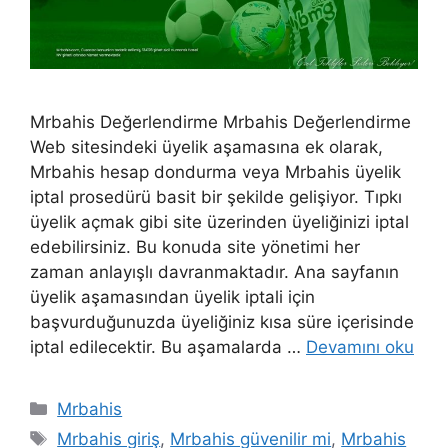
Mrbahis Değerlendirme Mrbahis Değerlendirme
Web sitesindeki üyelik aşamasına ek olarak,
Mrbahis hesap dondurma veya Mrbahis üyelik
iptal prosedürü basit bir şekilde gelişiyor. Tıpkı
üyelik açmak gibi site üzerinden üyeliğinizi iptal
edebilirsiniz. Bu konuda site yönetimi her
zaman anlayışlı davranmaktadır. Ana sayfanın
üyelik aşamasından üyelik iptali için
başvurduğunuzda üyeliğiniz kısa süre içerisinde
iptal edilecektir. Bu aşamalarda …
Devamını oku
Kategoriler
Mrbahis
Etiketler
Mrbahis giriş
,
Mrbahis güvenilir mi
,
Mrbahis