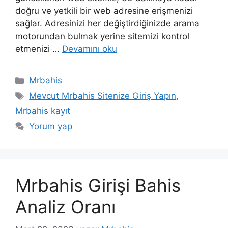
doğru ve yetkili bir web adresine erişmenizi
sağlar. Adresinizi her değiştirdiğinizde arama
motorundan bulmak yerine sitemizi kontrol
etmenizi …
Devamını oku
Kategoriler
Mrbahis
Etiketler
Mevcut Mrbahis Sitenize Giriş Yapın
,
Mrbahis kayıt
Yorum yap
Mrbahis Girişi Bahis
Analiz Oranı