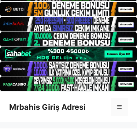
İçeriğe
atla
Mrbahis Giriş Adresi
Menü