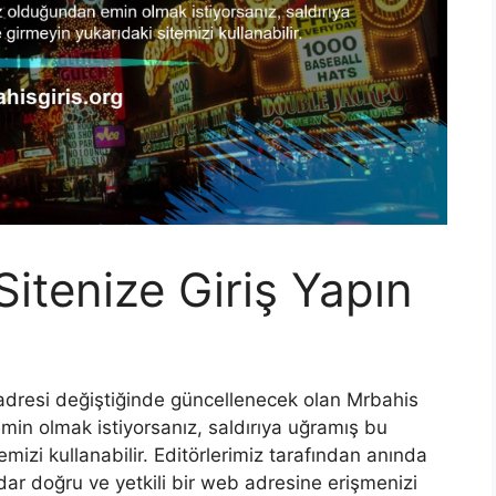
itenize Giriş Yapın
 adresi değiştiğinde güncellenecek olan Mrbahis
emin olmak istiyorsanız, saldırıya uğramış bu
emizi kullanabilir. Editörlerimiz tarafından anında
ar doğru ve yetkili bir web adresine erişmenizi