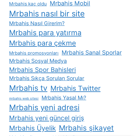
Mrbahis Mobil
Mrbahis kaç oldu
Mrbahis nasıl bir site
Mrbahis Nasıl Girerim?
Mrbahis para yatırma
Mrbahis para çekme
Mrbahis Sanal Sporlar
Mrbahis promosyonları
Mrbahis Sosyal Medya
Mrbahis Spor Bahisleri
Mrbahis Sıkça Sorulan Sorular
Mrbahis tv
Mrbahis Twitter
Mrbahis Yasal Mı?
mrbahis web sitesi
Mrbahis yeni adresi
Mrbahis yeni güncel giriş
Mrbahis şikayet
Mrbahis Üyelik