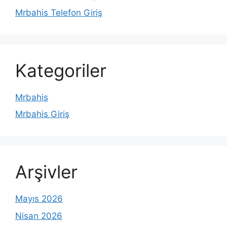
Mrbahis Telefon Giriş
Kategoriler
Mrbahis
Mrbahis Giriş
Arşivler
Mayıs 2026
Nisan 2026