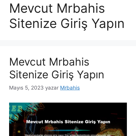
Mevcut Mrbahis
Sitenize Giriş Yapın
Mevcut Mrbahis
Sitenize Giriş Yapın
Mayıs 5, 2023
yazar
Mrbahis