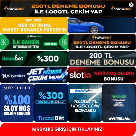
×
MRBAHIS GİRİŞ İÇİN TIKLAYINIZ!