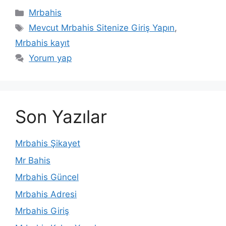
Kategoriler
Mrbahis
Etiketler
Mevcut Mrbahis Sitenize Giriş Yapın
,
Mrbahis kayıt
Yorum yap
Son Yazılar
Mrbahis Şikayet
Mr Bahis
Mrbahis Güncel
Mrbahis Adresi
Mrbahis Giriş