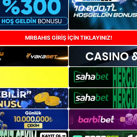
MRBAHIS GİRİŞ İÇİN TIKLAYINIZ!