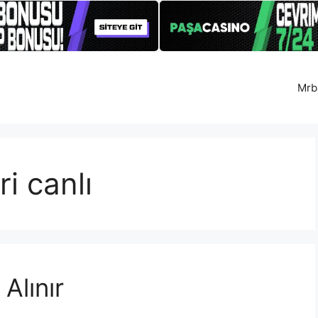
Mrb
ri canlı
Alınır