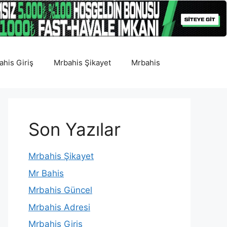
ahis Giriş
Mrbahis Şikayet
Mrbahis
Son Yazılar
Mrbahis Şikayet
Mr Bahis
Mrbahis Güncel
Mrbahis Adresi
Mrbahis Giriş