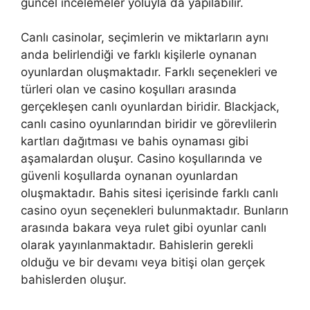
güncel incelemeler yoluyla da yapılabilir.
Canlı casinolar, seçimlerin ve miktarların aynı
anda belirlendiği ve farklı kişilerle oynanan
oyunlardan oluşmaktadır. Farklı seçenekleri ve
türleri olan ve casino koşulları arasında
gerçekleşen canlı oyunlardan biridir. Blackjack,
canlı casino oyunlarından biridir ve görevlilerin
kartları dağıtması ve bahis oynaması gibi
aşamalardan oluşur. Casino koşullarında ve
güvenli koşullarda oynanan oyunlardan
oluşmaktadır. Bahis sitesi içerisinde farklı canlı
casino oyun seçenekleri bulunmaktadır. Bunların
arasında bakara veya rulet gibi oyunlar canlı
olarak yayınlanmaktadır. Bahislerin gerekli
olduğu ve bir devamı veya bitişi olan gerçek
bahislerden oluşur.