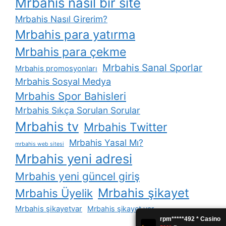
Mrbahis nasıl bir site
Mrbahis Nasıl Girerim?
Mrbahis para yatırma
Mrbahis para çekme
Mrbahis Sanal Sporlar
Mrbahis promosyonları
Mrbahis Sosyal Medya
Mrbahis Spor Bahisleri
Mrbahis Sıkça Sorulan Sorular
Mrbahis tv
Mrbahis Twitter
Mrbahis Yasal Mı?
mrbahis web sitesi
Mrbahis yeni adresi
Mrbahis yeni güncel giriş
Mrbahis şikayet
Mrbahis Üyelik
Mrbahis şikayetvar
Mrbahis şikayet var