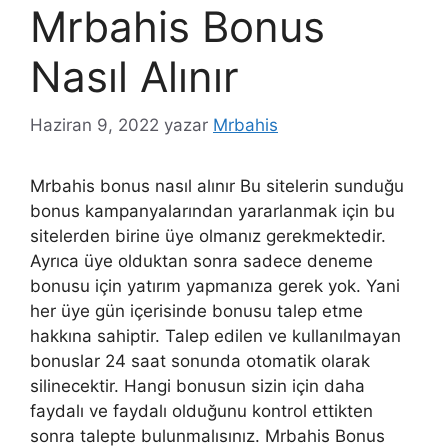
Mrbahis Bonus
Nasıl Alınır
Haziran 9, 2022
yazar
Mrbahis
Mrbahis bonus nasıl alınır Bu sitelerin sunduğu
bonus kampanyalarından yararlanmak için bu
sitelerden birine üye olmanız gerekmektedir.
Ayrıca üye olduktan sonra sadece deneme
bonusu için yatırım yapmanıza gerek yok. Yani
her üye gün içerisinde bonusu talep etme
hakkına sahiptir. Talep edilen ve kullanılmayan
bonuslar 24 saat sonunda otomatik olarak
silinecektir. Hangi bonusun sizin için daha
faydalı ve faydalı olduğunu kontrol ettikten
sonra talepte bulunmalısınız. Mrbahis Bonus