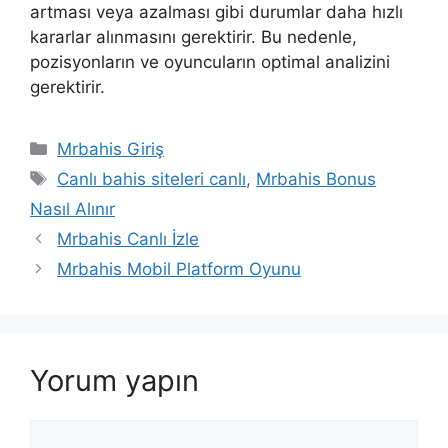
artması veya azalması gibi durumlar daha hızlı
kararlar alınmasını gerektirir. Bu nedenle,
pozisyonların ve oyuncuların optimal analizini
gerektirir.
Kategoriler
Mrbahis Giriş
Etiketler
Canlı bahis siteleri canlı
,
Mrbahis Bonus
Nasıl Alınır
Mrbahis Canlı İzle
Mrbahis Mobil Platform Oyunu
Yorum yapın
Yorum