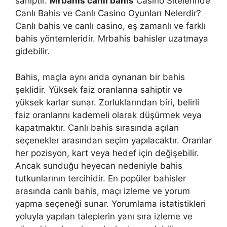
sahiptir.
Mrbahis canlı bahis
Casino Sitelerinde
Canlı Bahis ve Canlı Casino Oyunları Nelerdir?
Canlı bahis ve canlı casino, eş zamanlı ve farklı
bahis yöntemleridir. Mrbahis bahisler uzatmaya
gidebilir.
Bahis, maçla aynı anda oynanan bir bahis
şeklidir. Yüksek faiz oranlarına sahiptir ve
yüksek karlar sunar. Zorluklarından biri, belirli
faiz oranlarını kademeli olarak düşürmek veya
kapatmaktır. Canlı bahis sırasında açılan
seçenekler arasından seçim yapılacaktır. Oranlar
her pozisyon, kart veya hedef için değişebilir.
Ancak sunduğu heyecan nedeniyle bahis
tutkunlarının tercihidir. En popüler bahisler
arasında canlı bahis, maçı izleme ve yorum
yapma seçeneği sunar. Yorumlama istatistikleri
yoluyla yapılan taleplerin yanı sıra izleme ve