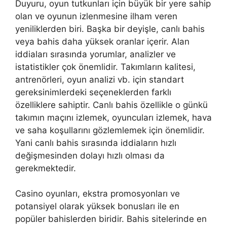
Duyuru, oyun tutkunları için büyük bir yere sahip
olan ve oyunun izlenmesine ilham veren
yeniliklerden biri. Başka bir deyişle, canlı bahis
veya bahis daha yüksek oranlar içerir. Alan
iddiaları sırasında yorumlar, analizler ve
istatistikler çok önemlidir. Takımların kalitesi,
antrenörleri, oyun analizi vb. için standart
gereksinimlerdeki seçeneklerden farklı
özelliklere sahiptir. Canlı bahis özellikle o günkü
takımın maçını izlemek, oyuncuları izlemek, hava
ve saha koşullarını gözlemlemek için önemlidir.
Yani canlı bahis sırasında iddiaların hızlı
değişmesinden dolayı hızlı olması da
gerekmektedir.
Casino oyunları, ekstra promosyonları ve
potansiyel olarak yüksek bonusları ile en
popüler bahislerden biridir. Bahis sitelerinde en