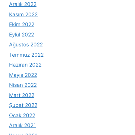
Aralık 2022
Kasım 2022
Ekim 2022
Eylül 2022
Ağustos 2022
Temmuz 2022
Haziran 2022
Mayıs 2022
Nisan 2022
Mart 2022
Şubat 2022
Ocak 2022
Aralık 2021