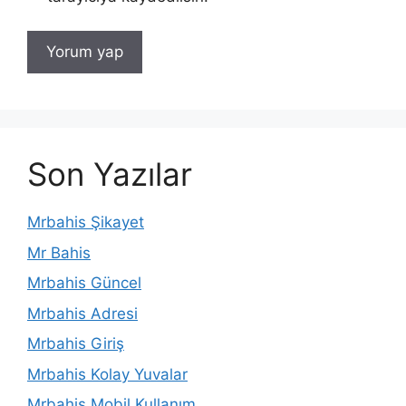
Son Yazılar
Mrbahis Şikayet
Mr Bahis
Mrbahis Güncel
Mrbahis Adresi
Mrbahis Giriş
Mrbahis Kolay Yuvalar
Mrbahis Mobil Kullanım