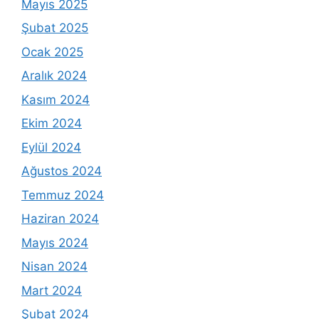
Mayıs 2025
Şubat 2025
Ocak 2025
Aralık 2024
Kasım 2024
Ekim 2024
Eylül 2024
Ağustos 2024
Temmuz 2024
Haziran 2024
Mayıs 2024
Nisan 2024
Mart 2024
Şubat 2024