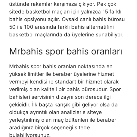
üstünde rakamlar karşımıza çıkıyor. Pek çok
sitede basketbol maçları için yalnızca 15 farklı
bahis opsiyonu açılır. Oysaki canlı bahis bürosu
50 ile 100 arasında farklı bahis alternatifini
basketbol maçlarında da üyelerine sunabiliyor.
Mrbahis spor bahis oranları
Mrbahis spor bahis oranları noktasında en
yüksek limitler ile beraber üyelerine hizmet
vermeyi kendisine standart bir hizmet olarak
verilmiş olan kaliteli bir bahis bürosudur. Spor
bahisleri servisinin dizaynı son derece ilgi
çekicidir. İlk başta karışık gibi geliyor olsa da
oldukça ayrıntılı olan analizlerle siteye
yerleştirilmiş olan maç bültenleri ile beraber
aradığınız birçok seçeneği sitede
bulabiliyorsunuz.