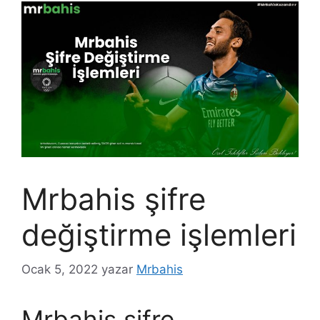
Mrbahis şifre
değiştirme işlemleri
Ocak 5, 2022
yazar
Mrbahis
Mrbahis şifre