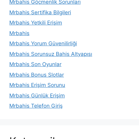
Mrbahis Göçmenlik Sorunları
Mrbahis Sertifika Bilgileri
Mrbahis Yetkili Erişim
Mrbahis
Mrbahis Yorum Güvenilirliği
Mrbahis Sorunsuz Bahis Altyapısı
Mrbahis Son Oyunlar
Mrbahis Bonus Slotlar
Mrbahis Erişim Sorunu
Mrbahis Günlük Erişim
Mrbahis Telefon Giriş