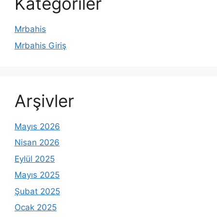
Kategoriler
Mrbahis
Mrbahis Giriş
Arşivler
Mayıs 2026
Nisan 2026
Eylül 2025
Mayıs 2025
Şubat 2025
Ocak 2025