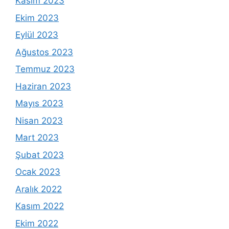
Kasım 2023
Ekim 2023
Eylül 2023
Ağustos 2023
Temmuz 2023
Haziran 2023
Mayıs 2023
Nisan 2023
Mart 2023
Şubat 2023
Ocak 2023
Aralık 2022
Kasım 2022
Ekim 2022