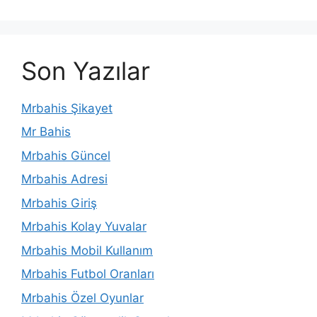
Son Yazılar
Mrbahis Şikayet
Mr Bahis
Mrbahis Güncel
Mrbahis Adresi
Mrbahis Giriş
Mrbahis Kolay Yuvalar
Mrbahis Mobil Kullanım
Mrbahis Futbol Oranları
Mrbahis Özel Oyunlar