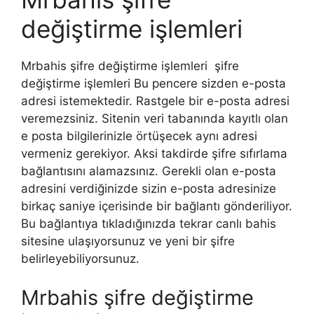
değiştirme işlemleri
Mrbahis şifre değiştirme işlemleri şifre
değiştirme işlemleri Bu pencere sizden e-posta
adresi istemektedir. Rastgele bir e-posta adresi
veremezsiniz. Sitenin veri tabanında kayıtlı olan
e posta bilgilerinizle örtüşecek aynı adresi
vermeniz gerekiyor. Aksi takdirde şifre sıfırlama
bağlantısını alamazsınız. Gerekli olan e-posta
adresini verdiğinizde sizin e-posta adresinize
birkaç saniye içerisinde bir bağlantı gönderiliyor.
Bu bağlantıya tıkladığınızda tekrar canlı bahis
sitesine ulaşıyorsunuz ve yeni bir şifre
belirleyebiliyorsunuz.
Mrbahis şifre değiştirme