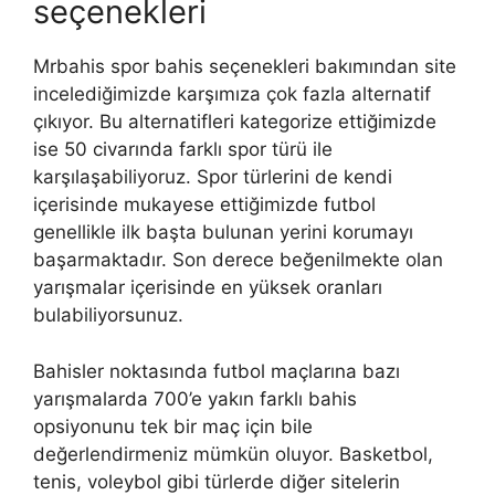
seçenekleri
Mrbahis spor bahis seçenekleri bakımından site
incelediğimizde karşımıza çok fazla alternatif
çıkıyor. Bu alternatifleri kategorize ettiğimizde
ise 50 civarında farklı spor türü ile
karşılaşabiliyoruz. Spor türlerini de kendi
içerisinde mukayese ettiğimizde futbol
genellikle ilk başta bulunan yerini korumayı
başarmaktadır. Son derece beğenilmekte olan
yarışmalar içerisinde en yüksek oranları
bulabiliyorsunuz.
Bahisler noktasında futbol maçlarına bazı
yarışmalarda 700’e yakın farklı bahis
opsiyonunu tek bir maç için bile
değerlendirmeniz mümkün oluyor. Basketbol,
tenis, voleybol gibi türlerde diğer sitelerin