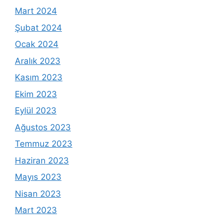
Mart 2024
Şubat 2024
Ocak 2024
Aralık 2023
Kasım 2023
Ekim 2023
Eylül 2023
Ağustos 2023
Temmuz 2023
Haziran 2023
Mayıs 2023
Nisan 2023
Mart 2023