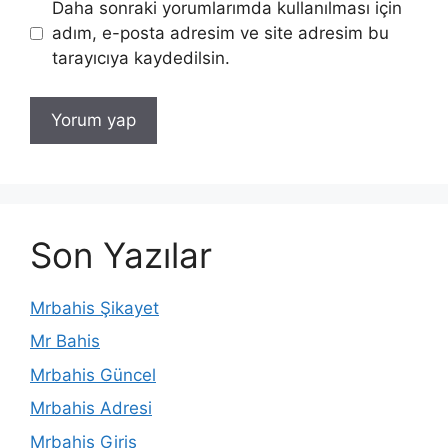
Daha sonraki yorumlarımda kullanılması için
adım, e-posta adresim ve site adresim bu
tarayıcıya kaydedilsin.
Son Yazılar
Mrbahis Şikayet
Mr Bahis
Mrbahis Güncel
Mrbahis Adresi
Mrbahis Giriş