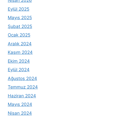
Nisan 2026
Eylül 2025
Mayıs 2025
Şubat 2025
Ocak 2025
Aralık 2024
Kasım 2024
Ekim 2024
Eylül 2024
Ağustos 2024
Temmuz 2024
Haziran 2024
Mayıs 2024
Nisan 2024