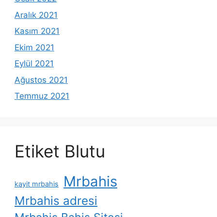
Aralık 2021
Kasım 2021
Ekim 2021
Eylül 2021
Ağustos 2021
Temmuz 2021
Etiket Blutu
Mrbahis
kayit mrbahis
Mrbahis adresi