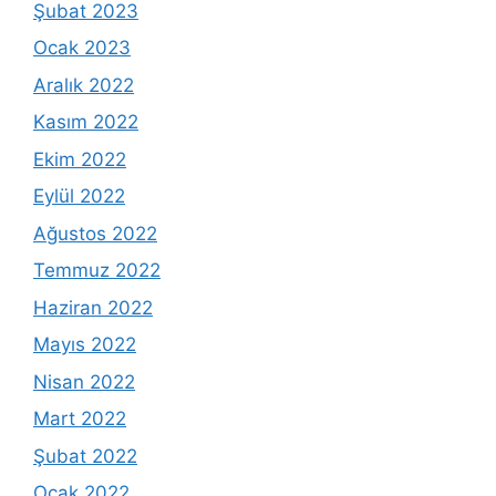
Şubat 2023
Ocak 2023
Aralık 2022
Kasım 2022
Ekim 2022
Eylül 2022
Ağustos 2022
Temmuz 2022
Haziran 2022
Mayıs 2022
Nisan 2022
Mart 2022
Şubat 2022
Ocak 2022