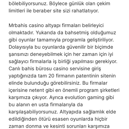
bölebiliyorsunuz. Böylece günlük olan çekim
limitleri ile beraber site sizi rahatlatıyor.
Mrbahis casino altyapı firmaları belirleyici
olmaktadır. Yukarıda da bahsetmiş olduğumuz
gibi oyunlar tamamıyla programla geliştiriliyor.
Dolayısıyla bu oyunlarda güvenilir bir biçimde
şansınızı deneyebilmek için her zaman için iyi
sağlayıcı firmalarla iş birliği yapılması gerekiyor.
Canlı bahis bürosu casino servisine giriş
yaptığınızda tam 20 firmanın patentinin sitenin
elinde bulunduğu görebilirsiniz. Bu firmalar
içerisine netent gibi en önemli program şirketleri
karşımıza çıkıyor. Ayrıca evolution gaming gibi
bu alanın en usta firmalarıyla da
karşılaşabiliyorsunuz. Altyapıda sağlamlık elde
edildiğinden ötürü esasen oyunlarda hiçbir
zaman donma ve kesinti sorunları karşımıza