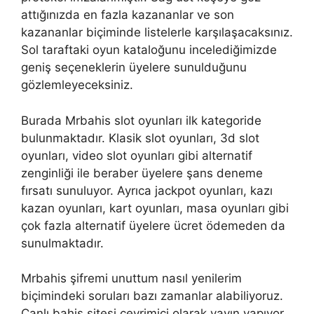
attığınızda en fazla kazananlar ve son
kazananlar biçiminde listelerle karşılaşacaksınız.
Sol taraftaki oyun kataloğunu incelediğimizde
geniş seçeneklerin üyelere sunulduğunu
gözlemleyeceksiniz.
Burada Mrbahis slot oyunları ilk kategoride
bulunmaktadır. Klasik slot oyunları, 3d slot
oyunları, video slot oyunları gibi alternatif
zenginliği ile beraber üyelere şans deneme
fırsatı sunuluyor. Ayrıca jackpot oyunları, kazı
kazan oyunları, kart oyunları, masa oyunları gibi
çok fazla alternatif üyelere ücret ödemeden da
sunulmaktadır.
Mrbahis şifremi unuttum nasıl yenilerim
biçimindeki soruları bazı zamanlar alabiliyoruz.
Canlı bahis sitesi çevrimiçi olarak yayın yapıyor