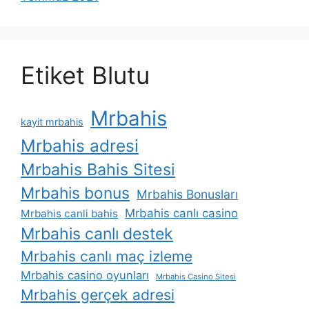
Etiket Blutu
Mrbahis
kayit mrbahis
Mrbahis adresi
Mrbahis Bahis Sitesi
Mrbahis bonus
Mrbahis Bonusları
Mrbahis canlı casino
Mrbahis canli bahis
Mrbahis canlı destek
Mrbahis canlı maç izleme
Mrbahis casino oyunları
Mrbahis Casino Sitesi
Mrbahis gerçek adresi