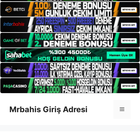
İçeriğe
atla
Mrbahis Giriş Adresi
Menü