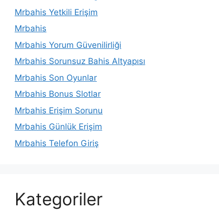
Mrbahis Yetkili Erişim
Mrbahis
Mrbahis Yorum Güvenilirliği
Mrbahis Sorunsuz Bahis Altyapısı
Mrbahis Son Oyunlar
Mrbahis Bonus Slotlar
Mrbahis Erişim Sorunu
Mrbahis Günlük Erişim
Mrbahis Telefon Giriş
Kategoriler