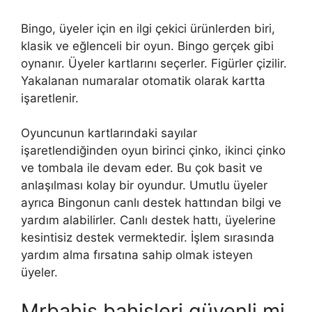
Bingo, üyeler için en ilgi çekici ürünlerden biri,
klasik ve eğlenceli bir oyun. Bingo gerçek gibi
oynanır. Üyeler kartlarını seçerler. Figürler çizilir.
Yakalanan numaralar otomatik olarak kartta
işaretlenir.
Oyuncunun kartlarındaki sayılar
işaretlendiğinden oyun birinci çinko, ikinci çinko
ve tombala ile devam eder. Bu çok basit ve
anlaşılması kolay bir oyundur. Umutlu üyeler
ayrıca Bingonun canlı destek hattından bilgi ve
yardım alabilirler. Canlı destek hattı, üyelerine
kesintisiz destek vermektedir. İşlem sırasında
yardım alma fırsatına sahip olmak isteyen
üyeler.
Mrbahis bahisleri güvenli mi