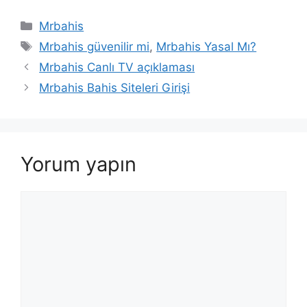
Kategoriler
Mrbahis
Etiketler
Mrbahis güvenilir mi
,
Mrbahis Yasal Mı?
Mrbahis Canlı TV açıklaması
Mrbahis Bahis Siteleri Girişi
Yorum yapın
Yorum