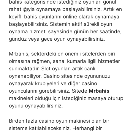
bahis kategorisinde istediğiniz oyunları gönül
rahatlığıyla oynamaya başlayabilirsiniz. Artık en
keyifli bahis oyunlarını online olarak oynamaya
başlayabilirsiniz. Sistemin aktif sürekli oyun
oynama hizmeti sayesinde günün her saatinde,
gündüz veya gece oyun oynayabilirsiniz.
Mrbahis, sektördeki en önemli sitelerden biri
olmasına rağmen, sanal kumarla ilgili hizmetler
sunmaktadır. Slot oyunları artık canlı
oynanabiliyor. Casino sitesinde oyununuzu
oynayarak krupiyeleri ve diğer casino
oyuncularını görebilirsiniz. Sitede
Mrbahis
makineleri olduğu için istediğiniz masaya oturup
oyunu oynayabilirsiniz.
Birden fazla casino oyun makinesi olan bir
sisteme katılabileceksiniz. Herhangi bir