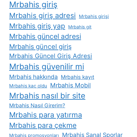
Mrbahis giriş
Mrbahis giriş adresi
Mrbahis girişi
Mrbahis giriş yap
Mrbahis git
Mrbahis güncel adresi
Mrbahis güncel giriş
Mrbahis Güncel Giriş Adresi
Mrbahis güvenilir mi
Mrbahis hakkında
Mrbahis kayıt
Mrbahis Mobil
Mrbahis kaç oldu
Mrbahis nasıl bir site
Mrbahis Nasıl Girerim?
Mrbahis para yatırma
Mrbahis para çekme
Mrbahis Sanal Sporlar
Mrbahis promosyonları