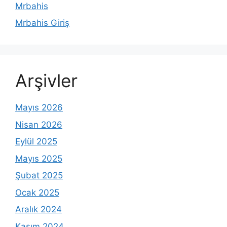
Mrbahis
Mrbahis Giriş
Arşivler
Mayıs 2026
Nisan 2026
Eylül 2025
Mayıs 2025
Şubat 2025
Ocak 2025
Aralık 2024
Kasım 2024