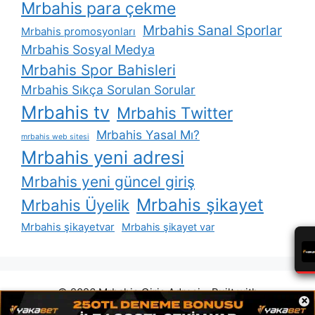
Mrbahis para çekme
Mrbahis Sanal Sporlar
Mrbahis promosyonları
Mrbahis Sosyal Medya
Mrbahis Spor Bahisleri
Mrbahis Sıkça Sorulan Sorular
Mrbahis tv
Mrbahis Twitter
Mrbahis Yasal Mı?
mrbahis web sitesi
Mrbahis yeni adresi
Mrbahis yeni güncel giriş
Mrbahis şikayet
Mrbahis Üyelik
Mrbahis şikayetvar
Mrbahis şikayet var
© 2026 Mrbahis Giriş Adresi
• Built with
×
GeneratePress