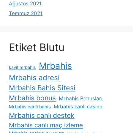
Ağustos 2021
Temmuz 2021
Etiket Blutu
Mrbahis
kayit mrbahis
Mrbahis adresi
Mrbahis Bahis Sitesi
Mrbahis bonus
Mrbahis Bonusları
Mrbahis canlı casino
Mrbahis canli bahis
Mrbahis canlı destek
Mrbahis canlı maç izleme