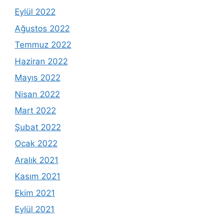
Eylül 2022
Ağustos 2022
Temmuz 2022
Haziran 2022
Mayıs 2022
Nisan 2022
Mart 2022
Şubat 2022
Ocak 2022
Aralık 2021
Kasım 2021
Ekim 2021
Eylül 2021