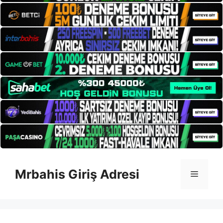
İçeriğe
atla
Mrbahis Giriş Adresi
Menü