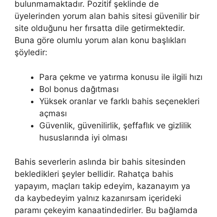
bulunmamaktadır. Pozitif şeklinde de
üyelerinden yorum alan bahis sitesi güvenilir bir
site olduğunu her fırsatta dile getirmektedir.
Buna göre olumlu yorum alan konu başlıkları
şöyledir:
Para çekme ve yatırma konusu ile ilgili hızı
Bol bonus dağıtması
Yüksek oranlar ve farklı bahis seçenekleri
açması
Güvenlik, güvenilirlik, şeffaflık ve gizlilik
hususlarında iyi olması
Bahis severlerin aslında bir bahis sitesinden
bekledikleri şeyler bellidir. Rahatça bahis
yapayım, maçları takip edeyim, kazanayım ya
da kaybedeyim yalnız kazanırsam içerideki
paramı çekeyim kanaatindedirler. Bu bağlamda