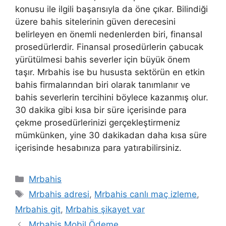
konusu ile ilgili başarısıyla da öne çıkar. Bilindiği
üzere bahis sitelerinin güven derecesini
belirleyen en önemli nedenlerden biri, finansal
prosedürlerdir. Finansal prosedürlerin çabucak
yürütülmesi bahis severler için büyük önem
taşır. Mrbahis ise bu hususta sektörün en etkin
bahis firmalarından biri olarak tanımlanır ve
bahis severlerin tercihini böylece kazanmış olur.
30 dakika gibi kısa bir süre içerisinde para
çekme prosedürlerinizi gerçekleştirmeniz
mümkünken, yine 30 dakikadan daha kısa süre
içerisinde hesabınıza para yatırabilirsiniz.
Kategoriler
Mrbahis
Etiketler
Mrbahis adresi
,
Mrbahis canlı maç izleme
,
Mrbahis git
,
Mrbahis şikayet var
Mrbahis Mobil Ödeme