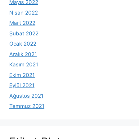
Mayıs 2022
Nisan 2022
Mart 2022
Şubat 2022
Ocak 2022
Aralık 2021
Kasım 2021
Ekim 2021
Eylül 2021
Ağustos 2021
Temmuz 2021