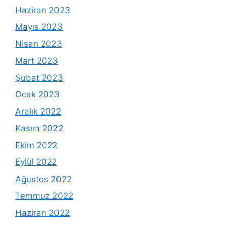
Haziran 2023
Mayıs 2023
Nisan 2023
Mart 2023
Şubat 2023
Ocak 2023
Aralık 2022
Kasım 2022
Ekim 2022
Eylül 2022
Ağustos 2022
Temmuz 2022
Haziran 2022