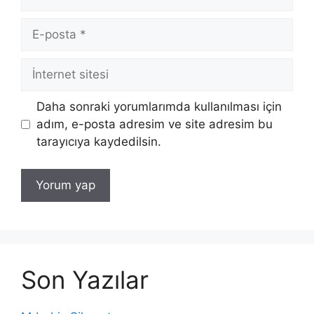
E-
posta
İnternet
sitesi
Daha sonraki yorumlarımda kullanılması için
adım, e-posta adresim ve site adresim bu
tarayıcıya kaydedilsin.
Son Yazılar