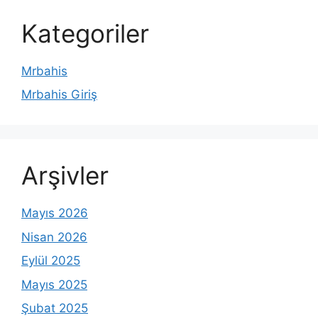
Kategoriler
Mrbahis
Mrbahis Giriş
Arşivler
Mayıs 2026
Nisan 2026
Eylül 2025
Mayıs 2025
Şubat 2025