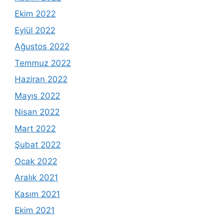
Ekim 2022
Eylül 2022
Ağustos 2022
Temmuz 2022
Haziran 2022
Mayıs 2022
Nisan 2022
Mart 2022
Şubat 2022
Ocak 2022
Aralık 2021
Kasım 2021
Ekim 2021