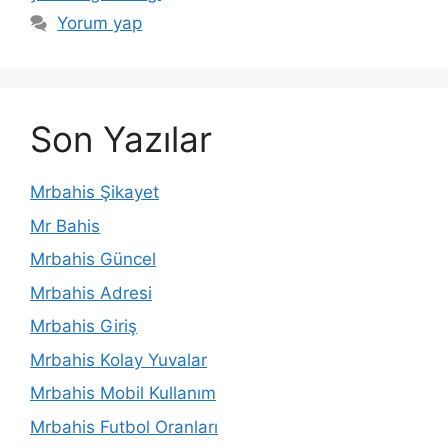
Yorum yap
Son Yazılar
Mrbahis Şikayet
Mr Bahis
Mrbahis Güncel
Mrbahis Adresi
Mrbahis Giriş
Mrbahis Kolay Yuvalar
Mrbahis Mobil Kullanım
Mrbahis Futbol Oranları