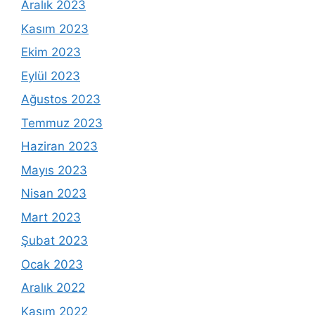
Aralık 2023
Kasım 2023
Ekim 2023
Eylül 2023
Ağustos 2023
Temmuz 2023
Haziran 2023
Mayıs 2023
Nisan 2023
Mart 2023
Şubat 2023
Ocak 2023
Aralık 2022
Kasım 2022