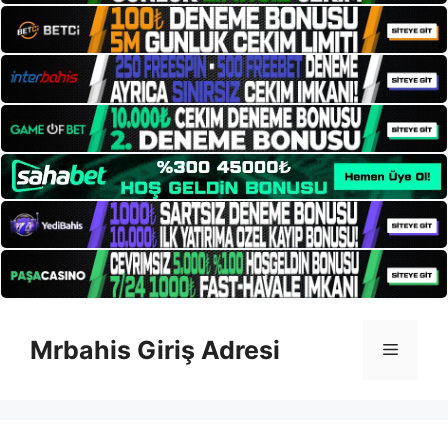
İçeriğe
atla
Mrbahis Giriş Adresi
Menü