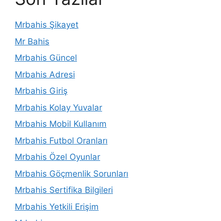
Mrbahis Şikayet
Mr Bahis
Mrbahis Güncel
Mrbahis Adresi
Mrbahis Giriş
Mrbahis Kolay Yuvalar
Mrbahis Mobil Kullanım
Mrbahis Futbol Oranları
Mrbahis Özel Oyunlar
Mrbahis Göçmenlik Sorunları
Mrbahis Sertifika Bilgileri
Mrbahis Yetkili Erişim