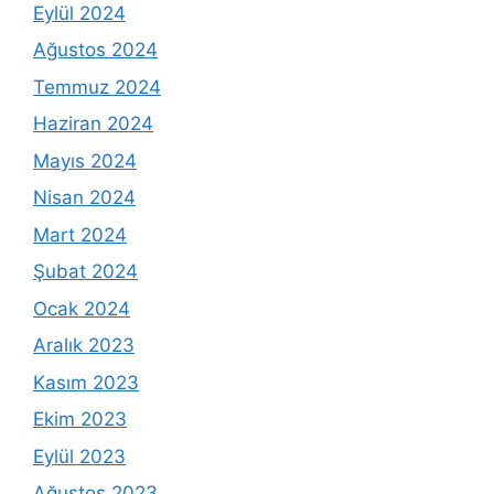
Eylül 2024
Ağustos 2024
Temmuz 2024
Haziran 2024
Mayıs 2024
Nisan 2024
Mart 2024
Şubat 2024
Ocak 2024
Aralık 2023
Kasım 2023
Ekim 2023
Eylül 2023
Ağustos 2023