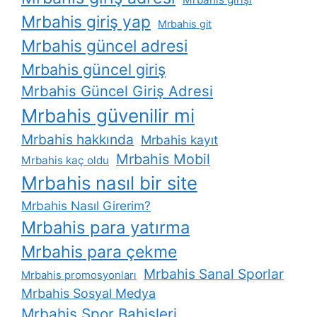
Mrbahis giriş yap
Mrbahis git
Mrbahis güncel adresi
Mrbahis güncel giriş
Mrbahis Güncel Giriş Adresi
Mrbahis güvenilir mi
Mrbahis hakkında
Mrbahis kayıt
Mrbahis Mobil
Mrbahis kaç oldu
Mrbahis nasıl bir site
Mrbahis Nasıl Girerim?
Mrbahis para yatırma
Mrbahis para çekme
Mrbahis Sanal Sporlar
Mrbahis promosyonları
Mrbahis Sosyal Medya
Mrbahis Spor Bahisleri