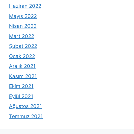
Haziran 2022
Mayıs 2022
Nisan 2022
Mart 2022
Şubat 2022
Ocak 2022
Aralık 2021
Kasım 2021
Ekim 2021
Eylül 2021
Ağustos 2021
Temmuz 2021