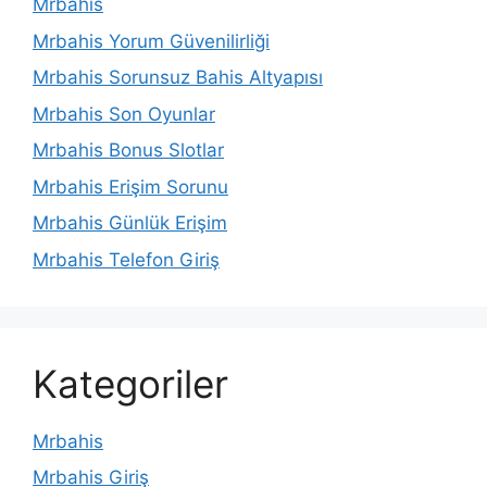
Mrbahis
Mrbahis Yorum Güvenilirliği
Mrbahis Sorunsuz Bahis Altyapısı
Mrbahis Son Oyunlar
Mrbahis Bonus Slotlar
Mrbahis Erişim Sorunu
Mrbahis Günlük Erişim
Mrbahis Telefon Giriş
Kategoriler
Mrbahis
Mrbahis Giriş