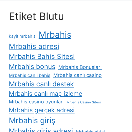
Etiket Blutu
Mrbahis
kayit mrbahis
Mrbahis adresi
Mrbahis Bahis Sitesi
Mrbahis bonus
Mrbahis Bonusları
Mrbahis canlı casino
Mrbahis canli bahis
Mrbahis canlı destek
Mrbahis canlı maç izleme
Mrbahis casino oyunları
Mrbahis Casino Sitesi
Mrbahis gerçek adresi
Mrbahis giriş
Mrbahis giriş adresi
Mrbahis girişi