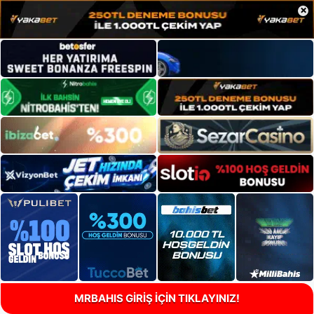
×
MRBAHIS GİRİŞ İÇİN TIKLAYINIZ!