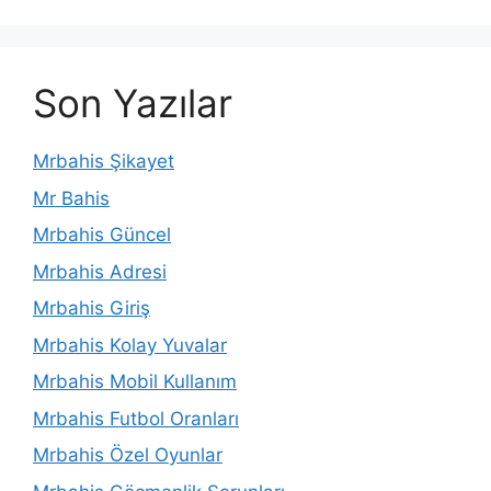
Son Yazılar
Mrbahis Şikayet
Mr Bahis
Mrbahis Güncel
Mrbahis Adresi
Mrbahis Giriş
Mrbahis Kolay Yuvalar
Mrbahis Mobil Kullanım
Mrbahis Futbol Oranları
Mrbahis Özel Oyunlar