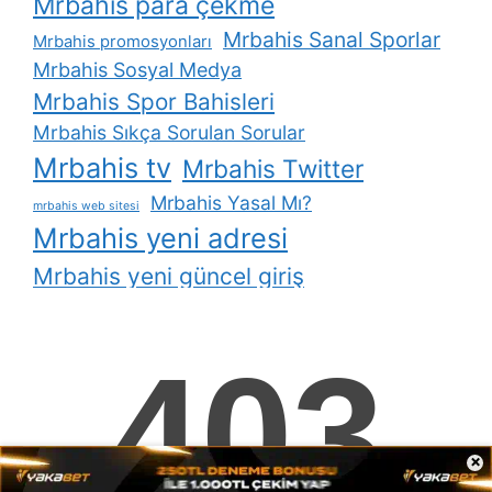
Mrbahis para çekme
Mrbahis Sanal Sporlar
Mrbahis promosyonları
Mrbahis Sosyal Medya
Mrbahis Spor Bahisleri
Mrbahis Sıkça Sorulan Sorular
Mrbahis tv
Mrbahis Twitter
Mrbahis Yasal Mı?
mrbahis web sitesi
Mrbahis yeni adresi
Mrbahis yeni güncel giriş
Mrbahis şikayet
Mrbahis Üyelik
Mrbahis şikayetvar
Mrbahis şikayet var
© 2026 Mrbahis Giriş Adresi
• Built with
×
GeneratePress