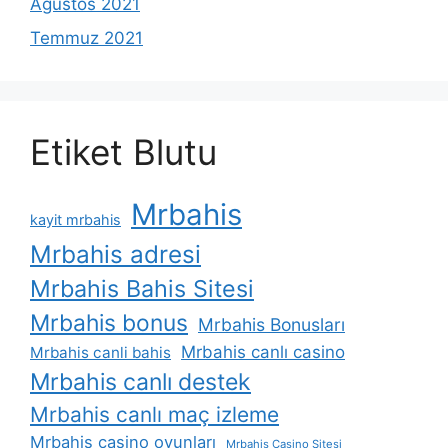
Ağustos 2021
Temmuz 2021
Etiket Blutu
Mrbahis
kayit mrbahis
Mrbahis adresi
Mrbahis Bahis Sitesi
Mrbahis bonus
Mrbahis Bonusları
Mrbahis canlı casino
Mrbahis canli bahis
Mrbahis canlı destek
Mrbahis canlı maç izleme
Mrbahis casino oyunları
Mrbahis Casino Sitesi