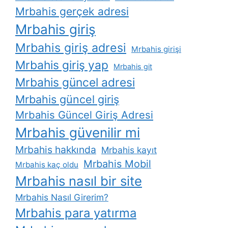
Mrbahis gerçek adresi
Mrbahis giriş
Mrbahis giriş adresi
Mrbahis girişi
Mrbahis giriş yap
Mrbahis git
Mrbahis güncel adresi
Mrbahis güncel giriş
Mrbahis Güncel Giriş Adresi
Mrbahis güvenilir mi
Mrbahis hakkında
Mrbahis kayıt
Mrbahis Mobil
Mrbahis kaç oldu
Mrbahis nasıl bir site
Mrbahis Nasıl Girerim?
Mrbahis para yatırma