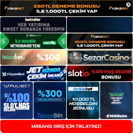
×
MRBAHIS GİRİŞ İÇİN TIKLAYINIZ!