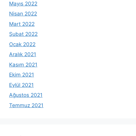
Mayıs 2022
Nisan 2022
Mart 2022
Şubat 2022
Ocak 2022
Aralık 2021
Kasım 2021
Ekim 2021
Eylül 2021
Ağustos 2021
Temmuz 2021