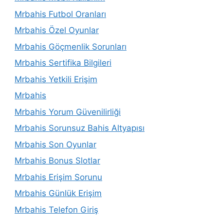
Mrbahis Futbol Oranları
Mrbahis Özel Oyunlar
Mrbahis Göçmenlik Sorunları
Mrbahis Sertifika Bilgileri
Mrbahis Yetkili Erişim
Mrbahis
Mrbahis Yorum Güvenilirliği
Mrbahis Sorunsuz Bahis Altyapısı
Mrbahis Son Oyunlar
Mrbahis Bonus Slotlar
Mrbahis Erişim Sorunu
Mrbahis Günlük Erişim
Mrbahis Telefon Giriş