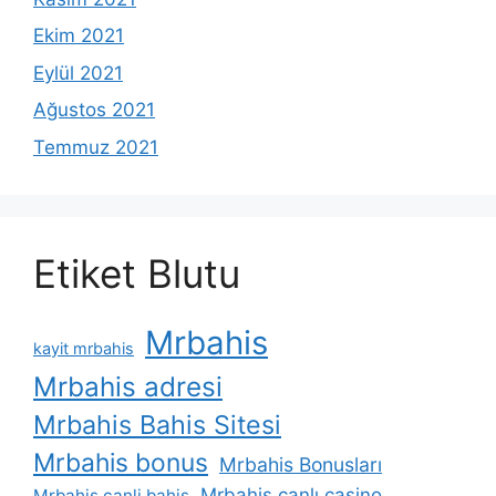
Ekim 2021
Eylül 2021
Ağustos 2021
Temmuz 2021
Etiket Blutu
Mrbahis
kayit mrbahis
Mrbahis adresi
Mrbahis Bahis Sitesi
Mrbahis bonus
Mrbahis Bonusları
Mrbahis canlı casino
Mrbahis canli bahis