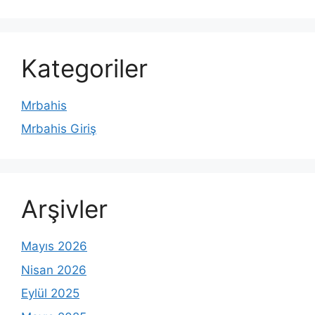
Kategoriler
Mrbahis
Mrbahis Giriş
Arşivler
Mayıs 2026
Nisan 2026
Eylül 2025