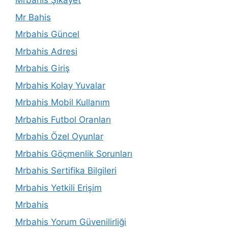
Mrbahis Şikayet
Mr Bahis
Mrbahis Güncel
Mrbahis Adresi
Mrbahis Giriş
Mrbahis Kolay Yuvalar
Mrbahis Mobil Kullanım
Mrbahis Futbol Oranları
Mrbahis Özel Oyunlar
Mrbahis Göçmenlik Sorunları
Mrbahis Sertifika Bilgileri
Mrbahis Yetkili Erişim
Mrbahis
Mrbahis Yorum Güvenilirliği