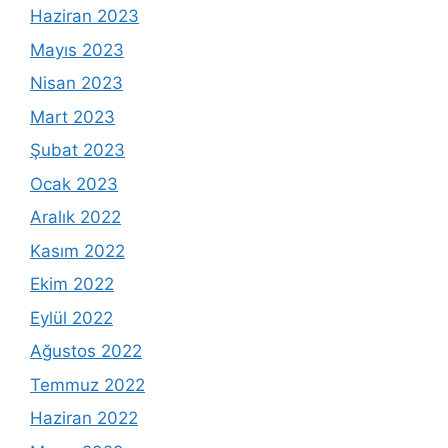
Haziran 2023
Mayıs 2023
Nisan 2023
Mart 2023
Şubat 2023
Ocak 2023
Aralık 2022
Kasım 2022
Ekim 2022
Eylül 2022
Ağustos 2022
Temmuz 2022
Haziran 2022