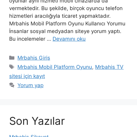
oyunlar aynı hizmeti mobil cihazlarda da
vermektedir. Bu şekilde, birçok oyuncu telefon
hizmetleri aracılığıyla ticaret yapmaktadır.
Mrbahis Mobil Platform Oyunu Kullanıcı Yorumu
İnsanlar sosyal medyadan siteye yorum yaptı.
Bu incelemeler …
Devamını oku
Kategoriler
Mrbahis Giriş
Etiketler
Mrbahis Mobil Platform Oyunu
,
Mrbahis TV
sitesi için kayıt
Yorum yap
Son Yazılar