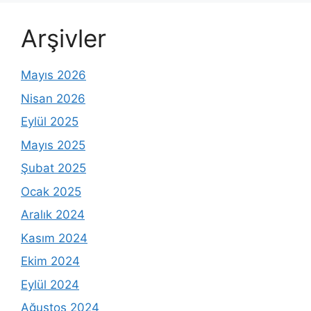
Arşivler
Mayıs 2026
Nisan 2026
Eylül 2025
Mayıs 2025
Şubat 2025
Ocak 2025
Aralık 2024
Kasım 2024
Ekim 2024
Eylül 2024
Ağustos 2024