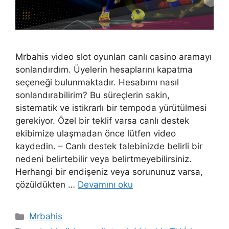
Mrbahis video slot oyunları canlı casino aramayı
sonlandırdım. Üyelerin hesaplarını kapatma
seçeneği bulunmaktadır. Hesabımı nasıl
sonlandırabilirim? Bu süreçlerin sakin,
sistematik ve istikrarlı bir tempoda yürütülmesi
gerekiyor. Özel bir teklif varsa canlı destek
ekibimize ulaşmadan önce lütfen video
kaydedin. – Canlı destek talebinizde belirli bir
nedeni belirtebilir veya belirtmeyebilirsiniz.
Herhangi bir endişeniz veya sorununuz varsa,
çözüldükten …
Devamını oku
Kategoriler
Mrbahis