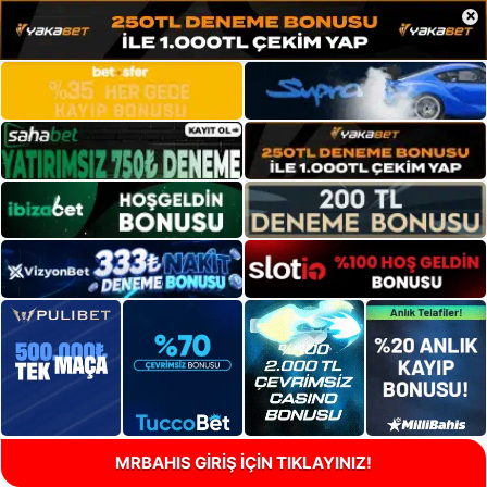
×
MRBAHIS GİRİŞ İÇİN TIKLAYINIZ!