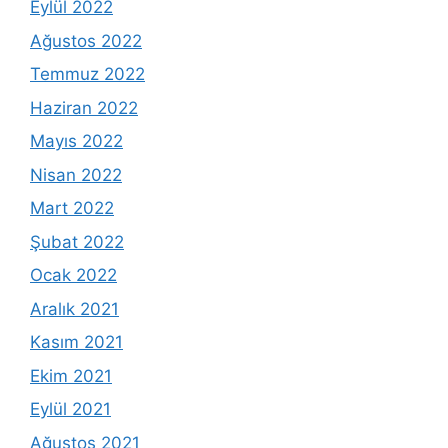
Eylül 2022
Ağustos 2022
Temmuz 2022
Haziran 2022
Mayıs 2022
Nisan 2022
Mart 2022
Şubat 2022
Ocak 2022
Aralık 2021
Kasım 2021
Ekim 2021
Eylül 2021
Ağustos 2021