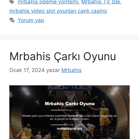
Etiketler
mrbahis ödeme yöntemi
,
Mrbahis TV İzle
,
mrbahis video slot oyunları canlı casino
Yorum yap
Mrbahis Çarkı Oyunu
Ocak 17, 2024
yazar
Mrbahis