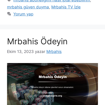
mrbahis güven duyma
,
Mrbahis TV İzle
Yorum yap
Mrbahis Ödeyin
Ekim 13, 2023
yazar
Mrbahis