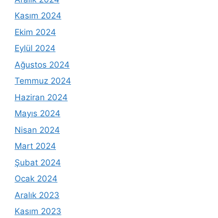
Kasım 2024
Ekim 2024
Eylül 2024
Ağustos 2024
Temmuz 2024
Haziran 2024
Mayıs 2024
Nisan 2024
Mart 2024
Şubat 2024
Ocak 2024
Aralık 2023
Kasım 2023