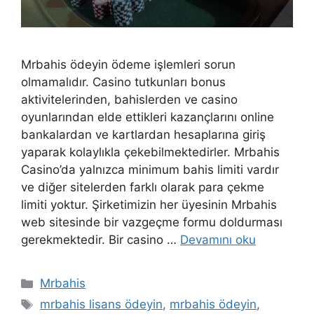
Mrbahis ödeyin ödeme işlemleri sorun
olmamalıdır. Casino tutkunları bonus
aktivitelerinden, bahislerden ve casino
oyunlarından elde ettikleri kazançlarını online
bankalardan ve kartlardan hesaplarına giriş
yaparak kolaylıkla çekebilmektedirler. Mrbahis
Casino’da yalnızca minimum bahis limiti vardır
ve diğer sitelerden farklı olarak para çekme
limiti yoktur. Şirketimizin her üyesinin Mrbahis
web sitesinde bir vazgeçme formu doldurması
gerekmektedir. Bir casino …
Devamını oku
Kategoriler
Mrbahis
Etiketler
mrbahis lisans ödeyin
,
mrbahis ödeyin
,