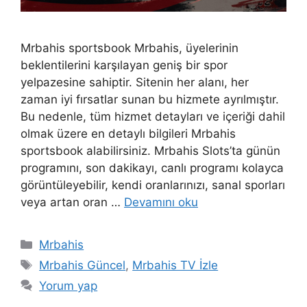
Mrbahis sportsbook Mrbahis, üyelerinin
beklentilerini karşılayan geniş bir spor
yelpazesine sahiptir. Sitenin her alanı, her
zaman iyi fırsatlar sunan bu hizmete ayrılmıştır.
Bu nedenle, tüm hizmet detayları ve içeriği dahil
olmak üzere en detaylı bilgileri Mrbahis
sportsbook alabilirsiniz. Mrbahis Slots’ta günün
programını, son dakikayı, canlı programı kolayca
görüntüleyebilir, kendi oranlarınızı, sanal sporları
veya artan oran …
Devamını oku
Kategoriler
Mrbahis
Etiketler
Mrbahis Güncel
,
Mrbahis TV İzle
Yorum yap