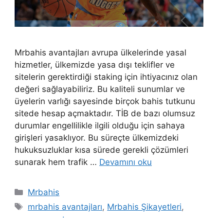
Mrbahis avantajları avrupa ülkelerinde yasal
hizmetler, ülkemizde yasa dışı teklifler ve
sitelerin gerektirdiği staking için ihtiyacınız olan
değeri sağlayabiliriz. Bu kaliteli sunumlar ve
üyelerin varlığı sayesinde birçok bahis tutkunu
sitede hesap açmaktadır. TİB de bazı olumsuz
durumlar engellilikle ilgili olduğu için sahaya
girişleri yasaklıyor. Bu süreçte ülkemizdeki
hukuksuzluklar kısa sürede gerekli çözümleri
sunarak hem trafik …
Devamını oku
Kategoriler
Mrbahis
Etiketler
mrbahis avantajları
,
Mrbahis Şikayetleri
,