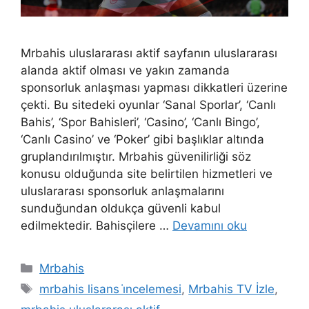
Mrbahis uluslararası aktif sayfanın uluslararası
alanda aktif olması ve yakın zamanda
sponsorluk anlaşması yapması dikkatleri üzerine
çekti. Bu sitedeki oyunlar ‘Sanal Sporlar’, ‘Canlı
Bahis’, ‘Spor Bahisleri’, ‘Casino’, ‘Canlı Bingo’,
‘Canlı Casino’ ve ‘Poker’ gibi başlıklar altında
gruplandırılmıştır. Mrbahis güvenilirliği söz
konusu olduğunda site belirtilen hizmetleri ve
uluslararası sponsorluk anlaşmalarını
sunduğundan oldukça güvenli kabul
edilmektedir. Bahisçilere …
Devamını oku
Kategoriler
Mrbahis
Etiketler
mrbahis lisans i̇ncelemesi
,
Mrbahis TV İzle
,