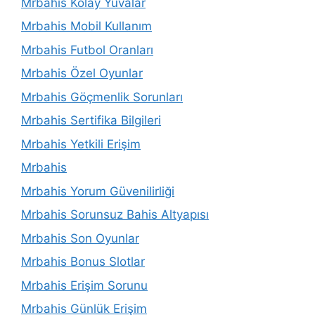
Mrbahis Kolay Yuvalar
Mrbahis Mobil Kullanım
Mrbahis Futbol Oranları
Mrbahis Özel Oyunlar
Mrbahis Göçmenlik Sorunları
Mrbahis Sertifika Bilgileri
Mrbahis Yetkili Erişim
Mrbahis
Mrbahis Yorum Güvenilirliği
Mrbahis Sorunsuz Bahis Altyapısı
Mrbahis Son Oyunlar
Mrbahis Bonus Slotlar
Mrbahis Erişim Sorunu
Mrbahis Günlük Erişim