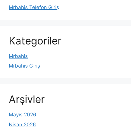
Mrbahis Telefon Giriş
Kategoriler
Mrbahis
Mrbahis Giriş
Arşivler
Mayıs 2026
Nisan 2026