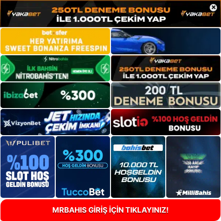
×
MRBAHIS GİRİŞ İÇİN TIKLAYINIZ!