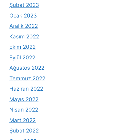
Şubat 2023
Ocak 2023
Aralık 2022
Kasım 2022
Ekim 2022
Eylül 2022
Ağustos 2022
Temmuz 2022
Haziran 2022
Mayıs 2022
Nisan 2022
Mart 2022
Şubat 2022