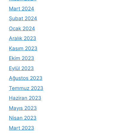
Mart 2024
Şubat 2024
Ocak 2024
Aralık 2023
Kasım 2023
Ekim 2023
Eylül 2023
Ağustos 2023
Temmuz 2023
Haziran 2023
Mayıs 2023
Nisan 2023
Mart 2023