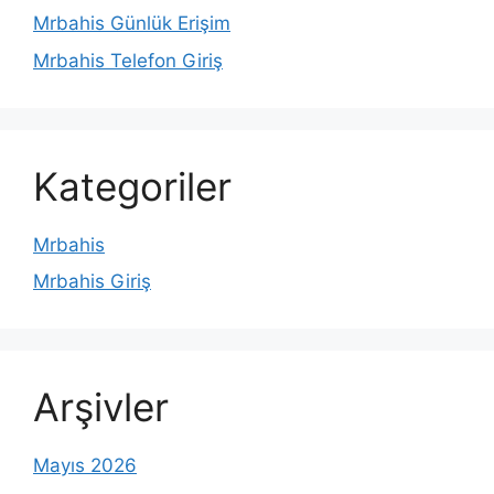
Mrbahis Günlük Erişim
Mrbahis Telefon Giriş
Kategoriler
Mrbahis
Mrbahis Giriş
Arşivler
Mayıs 2026