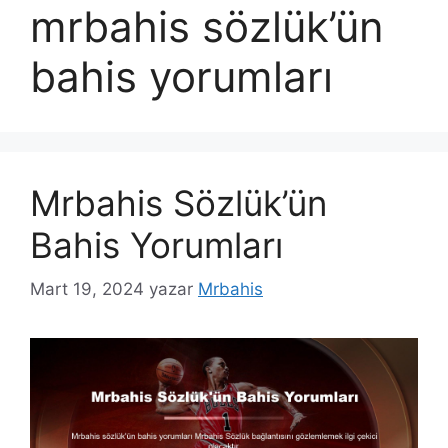
mrbahis sözlük’ün
bahis yorumları
Mrbahis Sözlük’ün
Bahis Yorumları
Mart 19, 2024
yazar
Mrbahis