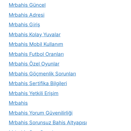
Mrbahis Güncel
Mrbahis Adresi
Mrbahis Giriş
Mrbahis Kolay Yuvalar
Mrbahis Mobil Kullanım
Mrbahis Futbol Oranları
Mrbahis Özel Oyunlar
Mrbahis Göçmenlik Sorunları
Mrbahis Sertifika Bilgileri
Mrbahis Yetkili Erişim
Mrbahis
Mrbahis Yorum Güvenilirliği
Mrbahis Sorunsuz Bahis Altyapısı