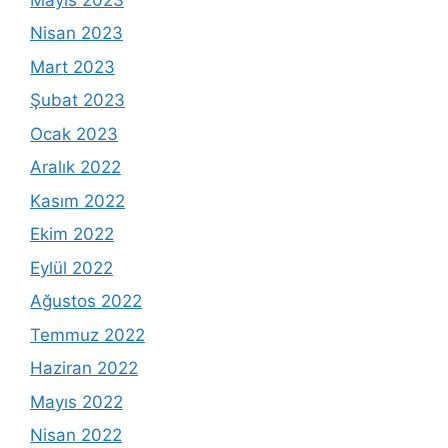
Nisan 2023
Mart 2023
Şubat 2023
Ocak 2023
Aralık 2022
Kasım 2022
Ekim 2022
Eylül 2022
Ağustos 2022
Temmuz 2022
Haziran 2022
Mayıs 2022
Nisan 2022