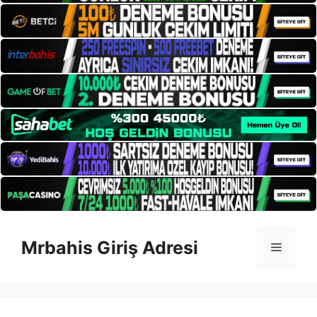
İçeriğe
atla
Mrbahis Giriş Adresi
Menü