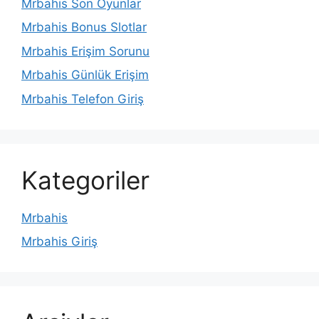
Mrbahis Son Oyunlar
Mrbahis Bonus Slotlar
Mrbahis Erişim Sorunu
Mrbahis Günlük Erişim
Mrbahis Telefon Giriş
Kategoriler
Mrbahis
Mrbahis Giriş