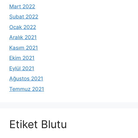
Mart 2022
Şubat 2022
Ocak 2022
Aralık 2021
Kasım 2021
Ekim 2021
Eylül 2021
Ağustos 2021
Temmuz 2021
Etiket Blutu