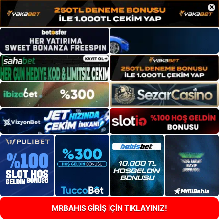
×
MRBAHIS GİRİŞ İÇİN TIKLAYINIZ!