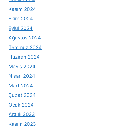
Kasım 2024
Ekim 2024
Eylül 2024
Ağustos 2024
Temmuz 2024
Haziran 2024
Mayıs 2024
Nisan 2024
Mart 2024
Şubat 2024
Ocak 2024
Aralık 2023
Kasım 2023