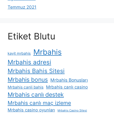
Temmuz 2021
Etiket Blutu
Mrbahis
kayit mrbahis
Mrbahis adresi
Mrbahis Bahis Sitesi
Mrbahis bonus
Mrbahis Bonusları
Mrbahis canlı casino
Mrbahis canli bahis
Mrbahis canlı destek
Mrbahis canlı maç izleme
Mrbahis casino oyunları
Mrbahis Casino Sitesi