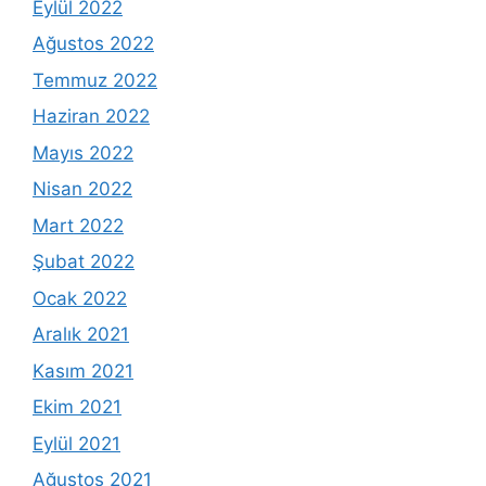
Eylül 2022
Ağustos 2022
Temmuz 2022
Haziran 2022
Mayıs 2022
Nisan 2022
Mart 2022
Şubat 2022
Ocak 2022
Aralık 2021
Kasım 2021
Ekim 2021
Eylül 2021
Ağustos 2021