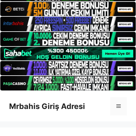
İçeriğe
atla
Mrbahis Giriş Adresi
Menü