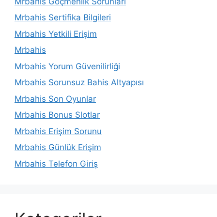
Mrbahis Göçmenlik Sorunları
Mrbahis Sertifika Bilgileri
Mrbahis Yetkili Erişim
Mrbahis
Mrbahis Yorum Güvenilirliği
Mrbahis Sorunsuz Bahis Altyapısı
Mrbahis Son Oyunlar
Mrbahis Bonus Slotlar
Mrbahis Erişim Sorunu
Mrbahis Günlük Erişim
Mrbahis Telefon Giriş