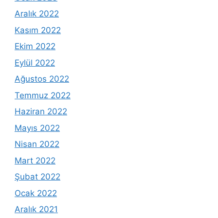
Aralık 2022
Kasım 2022
Ekim 2022
Eylül 2022
Ağustos 2022
Temmuz 2022
Haziran 2022
Mayıs 2022
Nisan 2022
Mart 2022
Şubat 2022
Ocak 2022
Aralık 2021