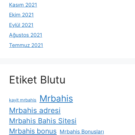
Kasım 2021
Ekim 2021
Eylül 2021
Ağustos 2021
Temmuz 2021
Etiket Blutu
Mrbahis
kayit mrbahis
Mrbahis adresi
Mrbahis Bahis Sitesi
Mrbahis bonus
Mrbahis Bonusları