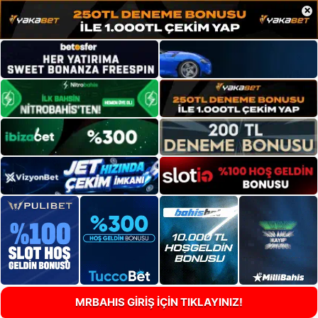
×
MRBAHIS GİRİŞ İÇİN TIKLAYINIZ!