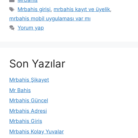
Mrbahis
Etiketler
Mrbahis girişi
,
mrbahis kayıt ve üyelik
,
mrbahis mobil uygulaması var mı
Yorum yap
Son Yazılar
Mrbahis Şikayet
Mr Bahis
Mrbahis Güncel
Mrbahis Adresi
Mrbahis Giriş
Mrbahis Kolay Yuvalar