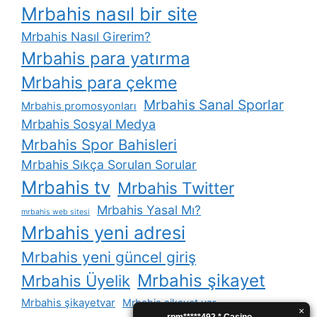
Mrbahis nasıl bir site
Mrbahis Nasıl Girerim?
Mrbahis para yatırma
Mrbahis para çekme
Mrbahis Sanal Sporlar
Mrbahis promosyonları
Mrbahis Sosyal Medya
Mrbahis Spor Bahisleri
Mrbahis Sıkça Sorulan Sorular
Mrbahis tv
Mrbahis Twitter
Mrbahis Yasal Mı?
mrbahis web sitesi
Mrbahis yeni adresi
Mrbahis yeni güncel giriş
Mrbahis şikayet
Mrbahis Üyelik
Mrbahis şikayetvar
Mrbahis şikayet var