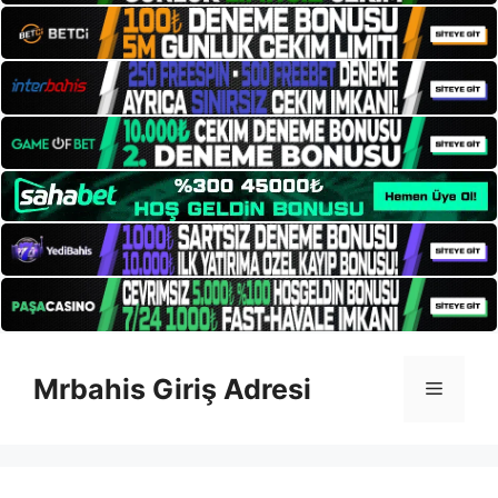
İçeriğe
atla
Mrbahis Giriş Adresi
Menü