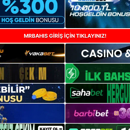
MRBAHIS GİRİŞ İÇİN TIKLAYINIZ!