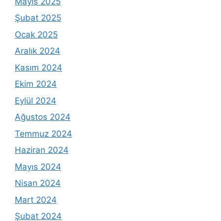
Mayıs 2025
Şubat 2025
Ocak 2025
Aralık 2024
Kasım 2024
Ekim 2024
Eylül 2024
Ağustos 2024
Temmuz 2024
Haziran 2024
Mayıs 2024
Nisan 2024
Mart 2024
Şubat 2024