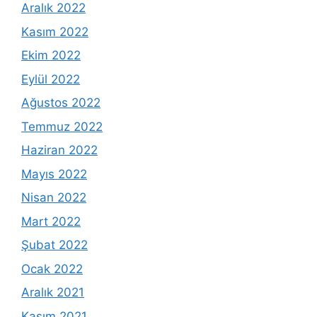
Aralık 2022
Kasım 2022
Ekim 2022
Eylül 2022
Ağustos 2022
Temmuz 2022
Haziran 2022
Mayıs 2022
Nisan 2022
Mart 2022
Şubat 2022
Ocak 2022
Aralık 2021
Kasım 2021