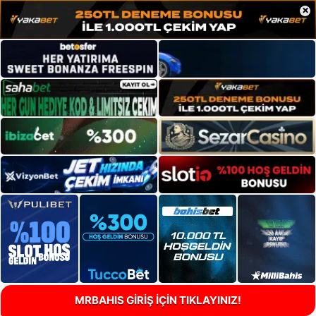
×
MRBAHIS GİRİŞ İÇİN TIKLAYINIZ!