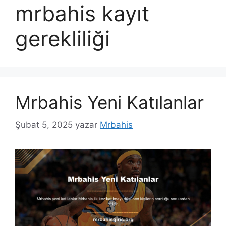
mrbahis kayıt
gerekliliği
Mrbahis Yeni Katılanlar
Şubat 5, 2025
yazar
Mrbahis