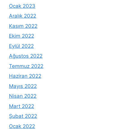
Ocak 2023
Aralık 2022
Kasım 2022
Ekim 2022
Eylül 2022
Ağustos 2022
Temmuz 2022
Haziran 2022
Mayıs 2022
Nisan 2022
Mart 2022
Şubat 2022
Ocak 2022