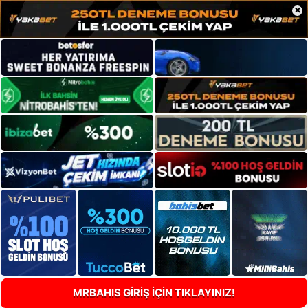
×
MRBAHIS GİRİŞ İÇİN TIKLAYINIZ!