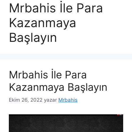
Mrbahis İle Para
Kazanmaya
Başlayın
Mrbahis İle Para
Kazanmaya Başlayın
Ekim 26, 2022
yazar
Mrbahis