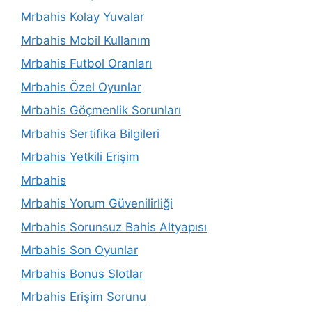
Mrbahis Kolay Yuvalar
Mrbahis Mobil Kullanım
Mrbahis Futbol Oranları
Mrbahis Özel Oyunlar
Mrbahis Göçmenlik Sorunları
Mrbahis Sertifika Bilgileri
Mrbahis Yetkili Erişim
Mrbahis
Mrbahis Yorum Güvenilirliği
Mrbahis Sorunsuz Bahis Altyapısı
Mrbahis Son Oyunlar
Mrbahis Bonus Slotlar
Mrbahis Erişim Sorunu