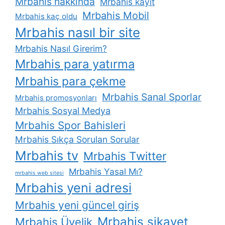
Mrbahis hakkında
Mrbahis kayıt
Mrbahis Mobil
Mrbahis kaç oldu
Mrbahis nasıl bir site
Mrbahis Nasıl Girerim?
Mrbahis para yatırma
Mrbahis para çekme
Mrbahis Sanal Sporlar
Mrbahis promosyonları
Mrbahis Sosyal Medya
Mrbahis Spor Bahisleri
Mrbahis Sıkça Sorulan Sorular
Mrbahis tv
Mrbahis Twitter
Mrbahis Yasal Mı?
mrbahis web sitesi
Mrbahis yeni adresi
Mrbahis yeni güncel giriş
Mrbahis şikayet
Mrbahis Üyelik