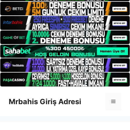
İçeriğe
atla
Mrbahis Giriş Adresi
Menü