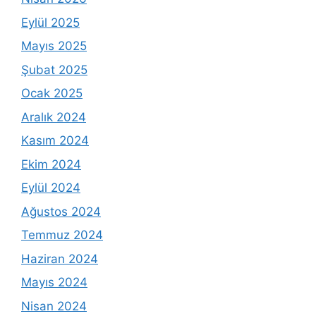
Eylül 2025
Mayıs 2025
Şubat 2025
Ocak 2025
Aralık 2024
Kasım 2024
Ekim 2024
Eylül 2024
Ağustos 2024
Temmuz 2024
Haziran 2024
Mayıs 2024
Nisan 2024