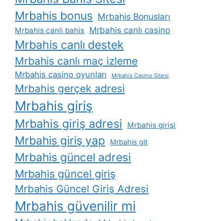
Mrbahis bonus
Mrbahis Bonusları
Mrbahis canlı casino
Mrbahis canli bahis
Mrbahis canlı destek
Mrbahis canlı maç izleme
Mrbahis casino oyunları
Mrbahis Casino Sitesi
Mrbahis gerçek adresi
Mrbahis giriş
Mrbahis giriş adresi
Mrbahis girişi
Mrbahis giriş yap
Mrbahis git
Mrbahis güncel adresi
Mrbahis güncel giriş
Mrbahis Güncel Giriş Adresi
Mrbahis güvenilir mi