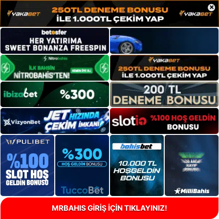
×
MRBAHIS GİRİŞ İÇİN TIKLAYINIZ!