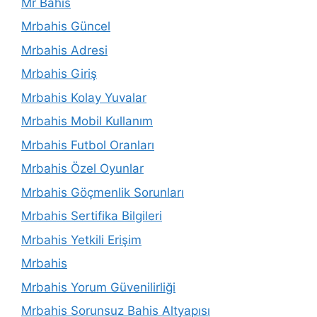
Mr Bahis
Mrbahis Güncel
Mrbahis Adresi
Mrbahis Giriş
Mrbahis Kolay Yuvalar
Mrbahis Mobil Kullanım
Mrbahis Futbol Oranları
Mrbahis Özel Oyunlar
Mrbahis Göçmenlik Sorunları
Mrbahis Sertifika Bilgileri
Mrbahis Yetkili Erişim
Mrbahis
Mrbahis Yorum Güvenilirliği
Mrbahis Sorunsuz Bahis Altyapısı