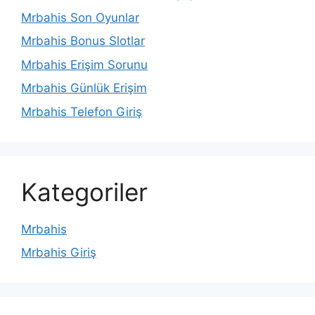
Mrbahis Son Oyunlar
Mrbahis Bonus Slotlar
Mrbahis Erişim Sorunu
Mrbahis Günlük Erişim
Mrbahis Telefon Giriş
Kategoriler
Mrbahis
Mrbahis Giriş