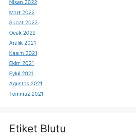
Nisan 2022
Mart 2022
Şubat 2022
Ocak 2022
Aralık 2021
Kasım 2021
Ekim 2021
Eylül 2021
Ağustos 2021
Temmuz 2021
Etiket Blutu