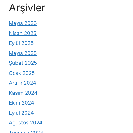
Arşivler
Mayıs 2026
Nisan 2026
Eylül 2025
Mayıs 2025
Şubat 2025
Ocak 2025
Aralık 2024
Kasım 2024
Ekim 2024
Eylül 2024
Ağustos 2024
Temmuz 2024