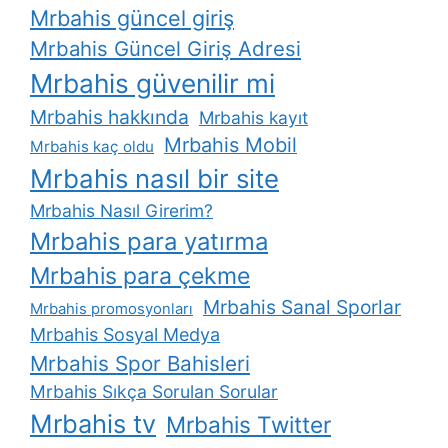
Mrbahis güncel giriş
Mrbahis Güncel Giriş Adresi
Mrbahis güvenilir mi
Mrbahis hakkında
Mrbahis kayıt
Mrbahis Mobil
Mrbahis kaç oldu
Mrbahis nasıl bir site
Mrbahis Nasıl Girerim?
Mrbahis para yatırma
Mrbahis para çekme
Mrbahis Sanal Sporlar
Mrbahis promosyonları
Mrbahis Sosyal Medya
Mrbahis Spor Bahisleri
Mrbahis Sıkça Sorulan Sorular
Mrbahis tv
Mrbahis Twitter