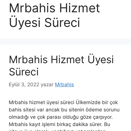
Mrbahis Hizmet
Üyesi Süreci
Mrbahis Hizmet Üyesi
Süreci
Eylül 3, 2022
yazar
Mrbahis
Mrbahis hizmet üyesi süreci Ülkemizde bir çok
bahis sitesi var ancak bu sitenin ödeme sorunu
olmadığı ve çok parası olduğu göze çarpıyor.
Mrbahis kayıt işlemi birkaç dakika sürer. Bu