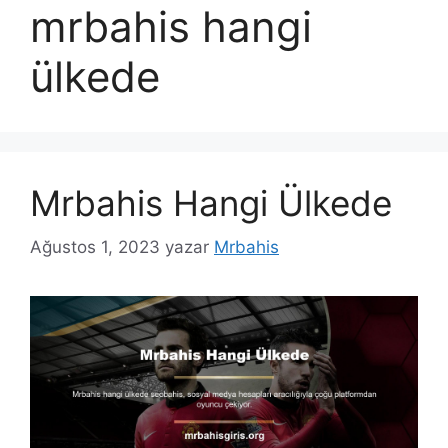
mrbahis hangi
ülkede
Mrbahis Hangi Ülkede
Ağustos 1, 2023
yazar
Mrbahis