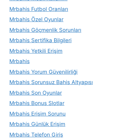
Mrbahis Futbol Oranları
Mrbahis Özel Oyunlar
Mrbahis Göçmenlik Sorunları
Mrbahis Sertifika Bilgileri
Mrbahis Yetkili Erişim
Mrbahis
Mrbahis Yorum Güvenilirliği
Mrbahis Sorunsuz Bahis Altyapısı
Mrbahis Son Oyunlar
Mrbahis Bonus Slotlar
Mrbahis Erişim Sorunu
Mrbahis Günlük Erişim
Mrbahis Telefon Giriş