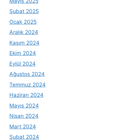
Mayıs 2025
Şubat 2025
Ocak 2025
Aralık 2024
Kasım 2024
Ekim 2024
Eylül 2024
Ağustos 2024
Temmuz 2024
Haziran 2024
Mayıs 2024
Nisan 2024
Mart 2024
Şubat 2024