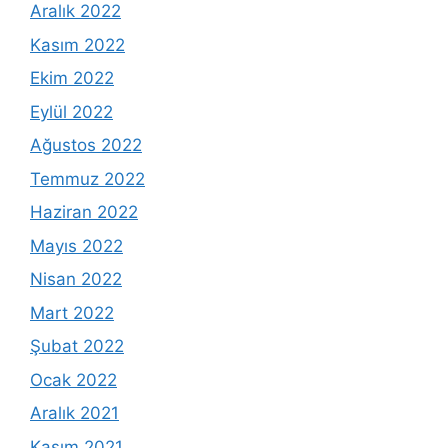
Aralık 2022
Kasım 2022
Ekim 2022
Eylül 2022
Ağustos 2022
Temmuz 2022
Haziran 2022
Mayıs 2022
Nisan 2022
Mart 2022
Şubat 2022
Ocak 2022
Aralık 2021
Kasım 2021