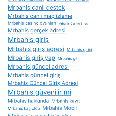
Mrbahis canlı destek
Mrbahis canlı maç izleme
Mrbahis casino oyunları
Mrbahis Casino Sitesi
Mrbahis gerçek adresi
Mrbahis giriş
Mrbahis giriş adresi
Mrbahis girişi
Mrbahis giriş yap
Mrbahis git
Mrbahis güncel adresi
Mrbahis güncel giriş
Mrbahis Güncel Giriş Adresi
Mrbahis güvenilir mi
Mrbahis hakkında
Mrbahis kayıt
Mrbahis Mobil
Mrbahis kaç oldu