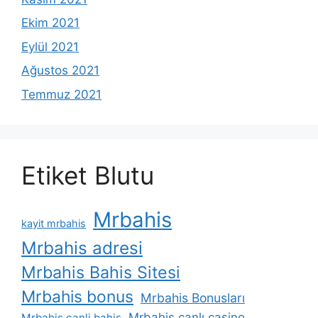
Ekim 2021
Eylül 2021
Ağustos 2021
Temmuz 2021
Etiket Blutu
Mrbahis
kayit mrbahis
Mrbahis adresi
Mrbahis Bahis Sitesi
Mrbahis bonus
Mrbahis Bonusları
Mrbahis canlı casino
Mrbahis canli bahis