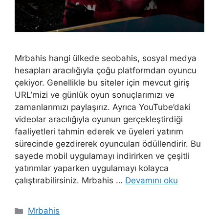
Mrbahis hangi ülkede seobahis, sosyal medya
hesapları aracılığıyla çoğu platformdan oyuncu
çekiyor. Genellikle bu siteler için mevcut giriş
URL’mizi ve günlük oyun sonuçlarımızı ve
zamanlarımızı paylaşırız. Ayrıca YouTube’daki
videolar aracılığıyla oyunun gerçekleştirdiği
faaliyetleri tahmin ederek ve üyeleri yatırım
sürecinde gezdirerek oyuncuları ödüllendirir. Bu
sayede mobil uygulamayı indirirken ve çeşitli
yatırımlar yaparken uygulamayı kolayca
çalıştırabilirsiniz. Mrbahis …
Devamını oku
Kategoriler
Mrbahis