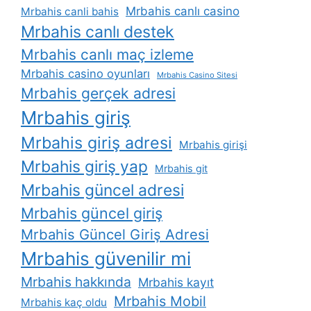
Mrbahis canlı casino
Mrbahis canli bahis
Mrbahis canlı destek
Mrbahis canlı maç izleme
Mrbahis casino oyunları
Mrbahis Casino Sitesi
Mrbahis gerçek adresi
Mrbahis giriş
Mrbahis giriş adresi
Mrbahis girişi
Mrbahis giriş yap
Mrbahis git
Mrbahis güncel adresi
Mrbahis güncel giriş
Mrbahis Güncel Giriş Adresi
Mrbahis güvenilir mi
Mrbahis hakkında
Mrbahis kayıt
Mrbahis Mobil
Mrbahis kaç oldu