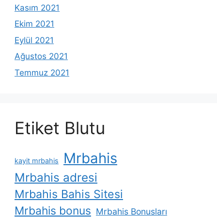
Kasım 2021
Ekim 2021
Eylül 2021
Ağustos 2021
Temmuz 2021
Etiket Blutu
Mrbahis
kayit mrbahis
Mrbahis adresi
Mrbahis Bahis Sitesi
Mrbahis bonus
Mrbahis Bonusları