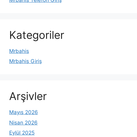
Kategoriler
Mrbahis
Mrbahis Giriş
Arşivler
Mayıs 2026
Nisan 2026
Eylül 2025