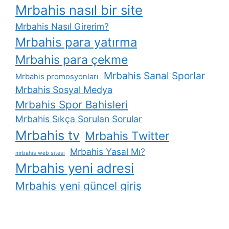
Mrbahis nasıl bir site
Mrbahis Nasıl Girerim?
Mrbahis para yatırma
Mrbahis para çekme
Mrbahis Sanal Sporlar
Mrbahis promosyonları
Mrbahis Sosyal Medya
Mrbahis Spor Bahisleri
Mrbahis Sıkça Sorulan Sorular
Mrbahis tv
Mrbahis Twitter
Mrbahis Yasal Mı?
mrbahis web sitesi
Mrbahis yeni adresi
Mrbahis yeni güncel giriş
Mrbahis şikayet
Mrbahis Üyelik
Mrbahis şikayetvar
Mrbahis şikayet var