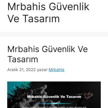
Mrbahis Güvenlik
Ve Tasarım
Mrbahis Güvenlik Ve
Tasarım
Aralık 21, 2022
yazar
Mrbahis