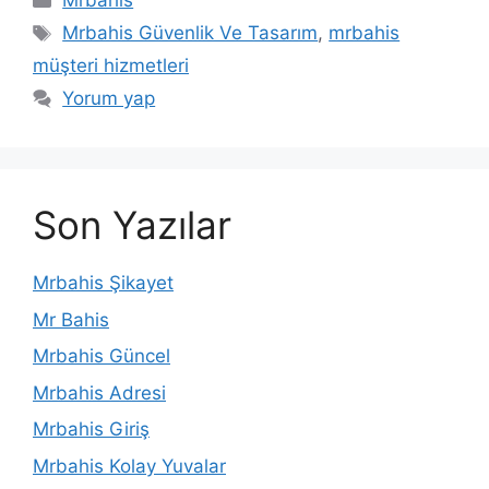
Mrbahis
Etiketler
Mrbahis Güvenlik Ve Tasarım
,
mrbahis
müşteri hizmetleri
Yorum yap
Son Yazılar
Mrbahis Şikayet
Mr Bahis
Mrbahis Güncel
Mrbahis Adresi
Mrbahis Giriş
Mrbahis Kolay Yuvalar