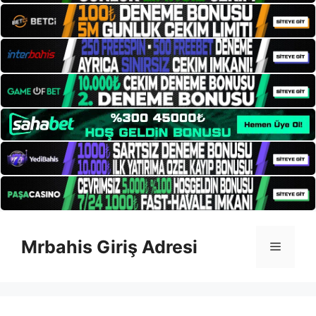
İçeriğe
atla
Mrbahis Giriş Adresi
Menü