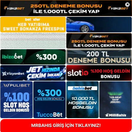
×
MRBAHIS GİRİŞ İÇİN TIKLAYINIZ!