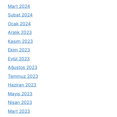
Mart 2024
Şubat 2024
Ocak 2024
Aralık 2023
Kasım 2023
Ekim 2023
Eylül 2023
Ağustos 2023
Temmuz 2023
Haziran 2023
Mayıs 2023
Nisan 2023
Mart 2023