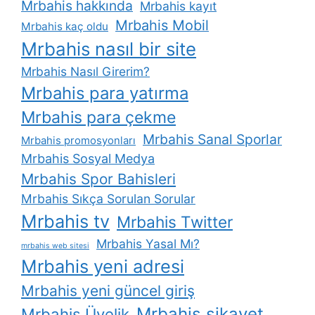
Mrbahis hakkında
Mrbahis kayıt
Mrbahis Mobil
Mrbahis kaç oldu
Mrbahis nasıl bir site
Mrbahis Nasıl Girerim?
Mrbahis para yatırma
Mrbahis para çekme
Mrbahis Sanal Sporlar
Mrbahis promosyonları
Mrbahis Sosyal Medya
Mrbahis Spor Bahisleri
Mrbahis Sıkça Sorulan Sorular
Mrbahis tv
Mrbahis Twitter
Mrbahis Yasal Mı?
mrbahis web sitesi
Mrbahis yeni adresi
Mrbahis yeni güncel giriş
Mrbahis şikayet
Mrbahis Üyelik