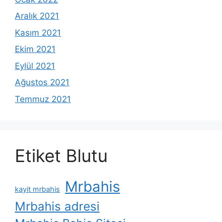
Aralık 2021
Kasım 2021
Ekim 2021
Eylül 2021
Ağustos 2021
Temmuz 2021
Etiket Blutu
Mrbahis
kayit mrbahis
Mrbahis adresi