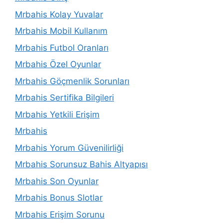
Mrbahis Kolay Yuvalar
Mrbahis Mobil Kullanım
Mrbahis Futbol Oranları
Mrbahis Özel Oyunlar
Mrbahis Göçmenlik Sorunları
Mrbahis Sertifika Bilgileri
Mrbahis Yetkili Erişim
Mrbahis
Mrbahis Yorum Güvenilirliği
Mrbahis Sorunsuz Bahis Altyapısı
Mrbahis Son Oyunlar
Mrbahis Bonus Slotlar
Mrbahis Erişim Sorunu