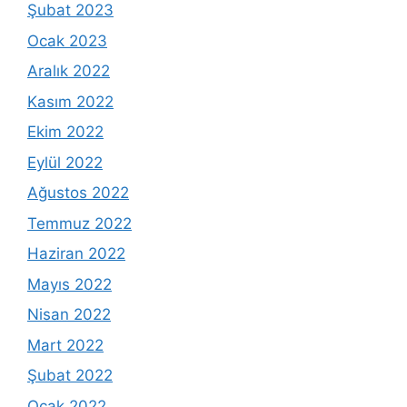
Şubat 2023
Ocak 2023
Aralık 2022
Kasım 2022
Ekim 2022
Eylül 2022
Ağustos 2022
Temmuz 2022
Haziran 2022
Mayıs 2022
Nisan 2022
Mart 2022
Şubat 2022
Ocak 2022