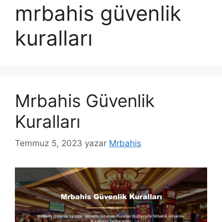
mrbahis güvenlik
kuralları
Mrbahis Güvenlik
Kuralları
Temmuz 5, 2023
yazar
Mrbahis