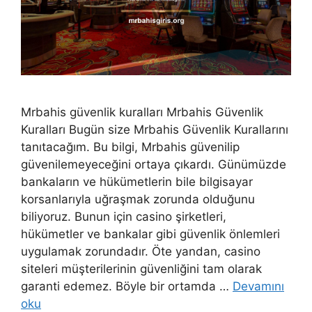
Mrbahis güvenlik kuralları Mrbahis Güvenlik
Kuralları Bugün size Mrbahis Güvenlik Kurallarını
tanıtacağım. Bu bilgi, Mrbahis güvenilip
güvenilemeyeceğini ortaya çıkardı. Günümüzde
bankaların ve hükümetlerin bile bilgisayar
korsanlarıyla uğraşmak zorunda olduğunu
biliyoruz. Bunun için casino şirketleri,
hükümetler ve bankalar gibi güvenlik önlemleri
uygulamak zorundadır. Öte yandan, casino
siteleri müşterilerinin güvenliğini tam olarak
garanti edemez. Böyle bir ortamda …
Devamını
oku