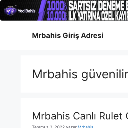
İçeriğe
atla
Mrbahis Giriş Adresi
Mrbahis güvenilir
Mrbahis Canlı Rulet
Temmuz 3, 2022
yazar
Mrbahis