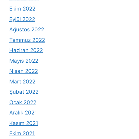
Ekim 2022
Eylül 2022
Ağustos 2022
Temmuz 2022
Haziran 2022
Mayıs 2022
Nisan 2022
Mart 2022
Şubat 2022
Ocak 2022
Aralık 2021
Kasım 2021
Ekim 2021