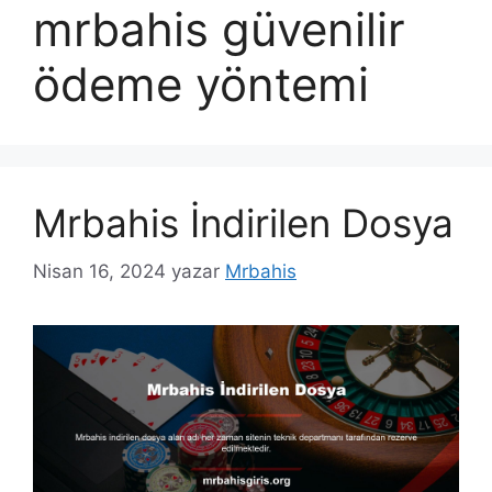
mrbahis güvenilir
ödeme yöntemi
Mrbahis İndirilen Dosya
Nisan 16, 2024
yazar
Mrbahis