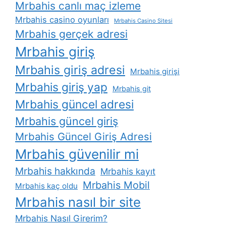
Mrbahis canlı maç izleme
Mrbahis casino oyunları
Mrbahis Casino Sitesi
Mrbahis gerçek adresi
Mrbahis giriş
Mrbahis giriş adresi
Mrbahis girişi
Mrbahis giriş yap
Mrbahis git
Mrbahis güncel adresi
Mrbahis güncel giriş
Mrbahis Güncel Giriş Adresi
Mrbahis güvenilir mi
Mrbahis hakkında
Mrbahis kayıt
Mrbahis Mobil
Mrbahis kaç oldu
Mrbahis nasıl bir site
Mrbahis Nasıl Girerim?