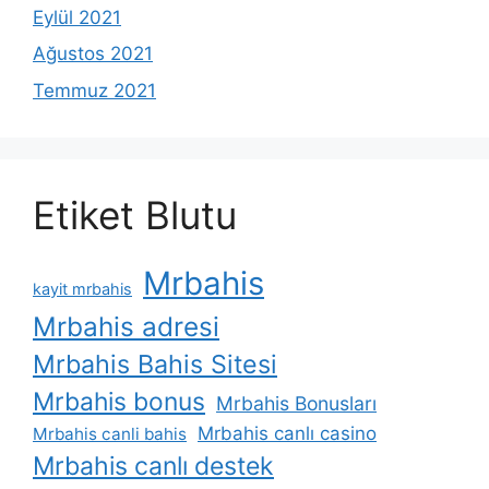
Eylül 2021
Ağustos 2021
Temmuz 2021
Etiket Blutu
Mrbahis
kayit mrbahis
Mrbahis adresi
Mrbahis Bahis Sitesi
Mrbahis bonus
Mrbahis Bonusları
Mrbahis canlı casino
Mrbahis canli bahis
Mrbahis canlı destek