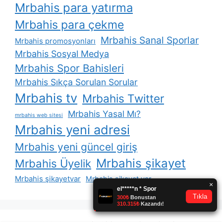
Mrbahis para yatırma
Mrbahis para çekme
Mrbahis Sanal Sporlar
Mrbahis promosyonları
Mrbahis Sosyal Medya
Mrbahis Spor Bahisleri
Mrbahis Sıkça Sorulan Sorular
Mrbahis tv
Mrbahis Twitter
Mrbahis Yasal Mı?
mrbahis web sitesi
Mrbahis yeni adresi
Mrbahis yeni güncel giriş
Mrbahis şikayet
Mrbahis Üyelik
Mrbahis şikayetvar
Mrbahis şikayet var