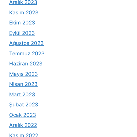
Aralık 2023
Kasım 2023
Ekim 2023
Eylül 2023
Ağustos 2023
Temmuz 2023
Haziran 2023
Mayıs 2023
Nisan 2023
Mart 2023
Şubat 2023
Ocak 2023
Aralık 2022
Kasım 2022