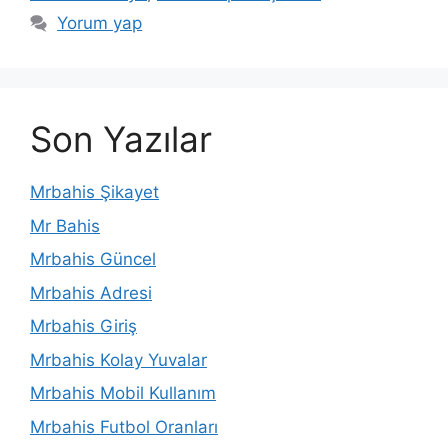
Yorum yap
Son Yazılar
Mrbahis Şikayet
Mr Bahis
Mrbahis Güncel
Mrbahis Adresi
Mrbahis Giriş
Mrbahis Kolay Yuvalar
Mrbahis Mobil Kullanım
Mrbahis Futbol Oranları