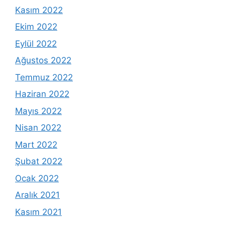
Kasım 2022
Ekim 2022
Eylül 2022
Ağustos 2022
Temmuz 2022
Haziran 2022
Mayıs 2022
Nisan 2022
Mart 2022
Şubat 2022
Ocak 2022
Aralık 2021
Kasım 2021