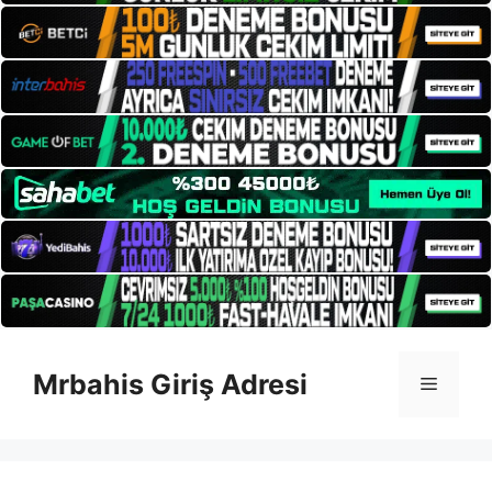
İçeriğe
atla
Mrbahis Giriş Adresi
Menü