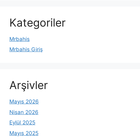
Kategoriler
Mrbahis
Mrbahis Giriş
Arşivler
Mayıs 2026
Nisan 2026
Eylül 2025
Mayıs 2025