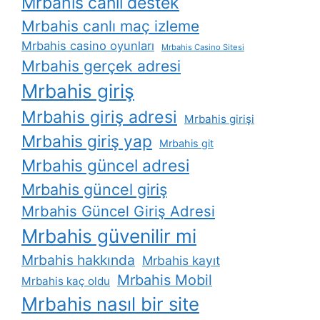
Mrbahis canlı destek
Mrbahis canlı maç izleme
Mrbahis casino oyunları
Mrbahis Casino Sitesi
Mrbahis gerçek adresi
Mrbahis giriş
Mrbahis giriş adresi
Mrbahis girişi
Mrbahis giriş yap
Mrbahis git
Mrbahis güncel adresi
Mrbahis güncel giriş
Mrbahis Güncel Giriş Adresi
Mrbahis güvenilir mi
Mrbahis hakkında
Mrbahis kayıt
Mrbahis Mobil
Mrbahis kaç oldu
Mrbahis nasıl bir site