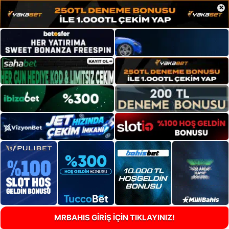
×
MRBAHIS GİRİŞ İÇİN TIKLAYINIZ!