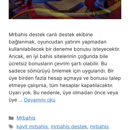
Mrbahis destek canlı destek ekibine
bağlanmak, oyuncudan yatırım yapmadan
kullanılabilecek bir deneme bonusu isteyecektir.
Ancak, en iyi bahis sitelerinin çoğunda bile
ücretsiz bonusların çevrim şartı olabilir. Bu
sadece sömürüyü önlemek için uygulandı. Bir
üye birden fazla hesap açmaya ve bonusu talep
etmeye çalışırsa, tüm hesaplar kapatılacaktır.
Uyarı yok. Bu nedenle, üye olmadan önce veya
üye …
Devamını oku
Kategoriler
Mrbahis
Etiketler
kayit mrbahis
,
mrbahis destek
,
mrbahis