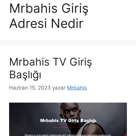
Mrbahis Giriş
Adresi Nedir
Mrbahis TV Giriş
Başlığı
Haziran 15, 2023
yazar
Mrbahis