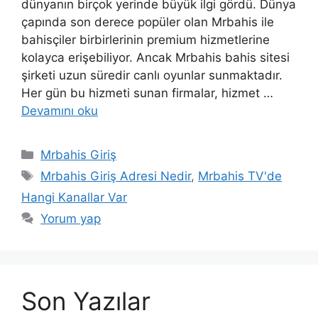
dünyanın birçok yerinde büyük ilgi gördü. Dünya
çapında son derece popüler olan Mrbahis ile
bahisçiler birbirlerinin premium hizmetlerine
kolayca erişebiliyor. Ancak Mrbahis bahis sitesi
şirketi uzun süredir canlı oyunlar sunmaktadır.
Her gün bu hizmeti sunan firmalar, hizmet …
Devamını oku
Kategoriler
Mrbahis Giriş
Etiketler
Mrbahis Giriş Adresi Nedir
,
Mrbahis TV'de
Hangi Kanallar Var
Yorum yap
Son Yazılar