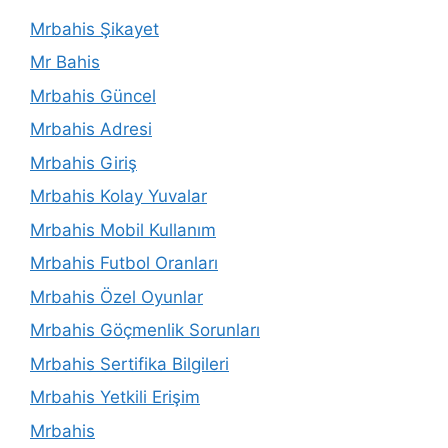
Mrbahis Şikayet
Mr Bahis
Mrbahis Güncel
Mrbahis Adresi
Mrbahis Giriş
Mrbahis Kolay Yuvalar
Mrbahis Mobil Kullanım
Mrbahis Futbol Oranları
Mrbahis Özel Oyunlar
Mrbahis Göçmenlik Sorunları
Mrbahis Sertifika Bilgileri
Mrbahis Yetkili Erişim
Mrbahis