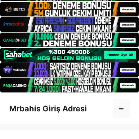
İçeriğe
atla
Mrbahis Giriş Adresi
Menü