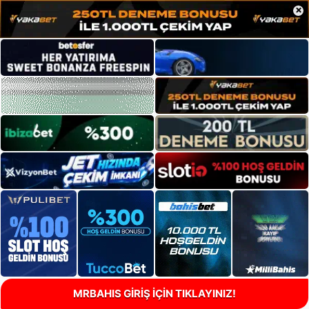
×
MRBAHIS GİRİŞ İÇİN TIKLAYINIZ!