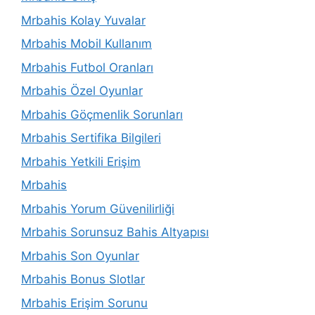
Mrbahis Kolay Yuvalar
Mrbahis Mobil Kullanım
Mrbahis Futbol Oranları
Mrbahis Özel Oyunlar
Mrbahis Göçmenlik Sorunları
Mrbahis Sertifika Bilgileri
Mrbahis Yetkili Erişim
Mrbahis
Mrbahis Yorum Güvenilirliği
Mrbahis Sorunsuz Bahis Altyapısı
Mrbahis Son Oyunlar
Mrbahis Bonus Slotlar
Mrbahis Erişim Sorunu