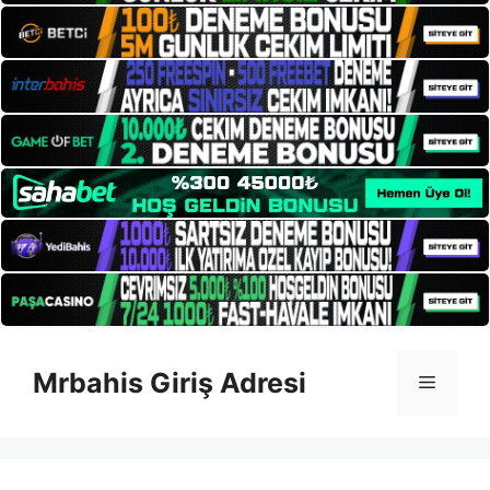
İçeriğe
atla
Mrbahis Giriş Adresi
Menü