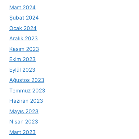
Mart 2024
Şubat 2024
Ocak 2024
Aralık 2023
Kasım 2023
Ekim 2023
Eylül 2023
Ağustos 2023
Temmuz 2023
Haziran 2023
Mayıs 2023
Nisan 2023
Mart 2023