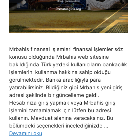
Mrbahis finansal işlemleri finansal işlemler söz
konusu olduğunda Mrbahis web sitesine
bakıldığında Türkiye’deki kullanıcıların bankacılık
işlemlerini kullanma hakkına sahip olduğu
görülmektedir. Banka aracılığıyla para
yatırabilirsiniz. Bildiğiniz gibi Mrbahis yeni giriş
adresi şeklinde bir güncelleme geldi.
Hesabınıza giriş yapmak veya Mrbahis giriş
işlemini tamamlamak için lütfen bu adresi
kullanın. Mevduat alanına varacaksınız. Bu
bölümdeki seçenekleri incelediğinizde …
Devamını oku