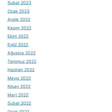
Şubat 2023
Ocak 2023
Aralık 2022
Kasım 2022
Ekim 2022
Eylül 2022
Ağustos 2022
Temmuz 2022
Haziran 2022
Mayıs 2022
Nisan 2022
Mart 2022
Şubat 2022
Ocak 2022