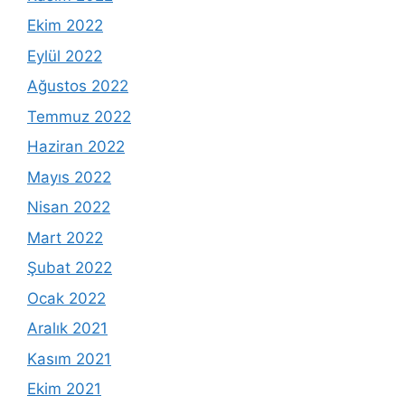
Ekim 2022
Eylül 2022
Ağustos 2022
Temmuz 2022
Haziran 2022
Mayıs 2022
Nisan 2022
Mart 2022
Şubat 2022
Ocak 2022
Aralık 2021
Kasım 2021
Ekim 2021