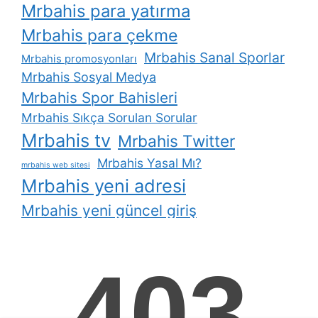
Mrbahis para yatırma
Mrbahis para çekme
Mrbahis Sanal Sporlar
Mrbahis promosyonları
Mrbahis Sosyal Medya
Mrbahis Spor Bahisleri
Mrbahis Sıkça Sorulan Sorular
Mrbahis tv
Mrbahis Twitter
Mrbahis Yasal Mı?
mrbahis web sitesi
Mrbahis yeni adresi
Mrbahis yeni güncel giriş
Mrbahis şikayet
Mrbahis Üyelik
Mrbahis şikayetvar
Mrbahis şikayet var