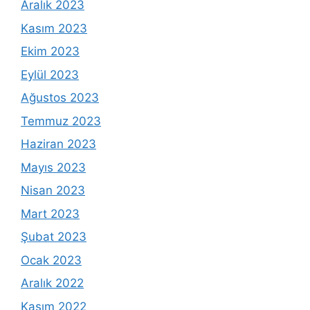
Aralık 2023
Kasım 2023
Ekim 2023
Eylül 2023
Ağustos 2023
Temmuz 2023
Haziran 2023
Mayıs 2023
Nisan 2023
Mart 2023
Şubat 2023
Ocak 2023
Aralık 2022
Kasım 2022