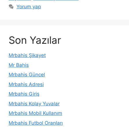
Yorum yap
Son Yazılar
Mrbahis Şikayet
Mr Bahis
Mrbahis Güncel
Mrbahis Adresi
Mrbahis Giriş
Mrbahis Kolay Yuvalar
Mrbahis Mobil Kullanım
Mrbahis Futbol Oranları