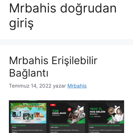
Mrbahis doğrudan
giriş
Mrbahis Erişilebilir
Bağlantı
Temmuz 14, 2022
yazar
Mrbahis