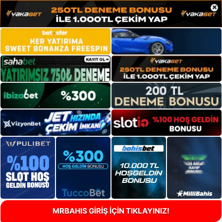
×
MRBAHIS GİRİŞ İÇİN TIKLAYINIZ!