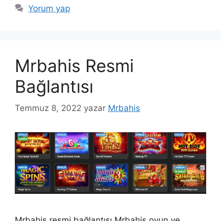
Yorum yap
Mrbahis Resmi
Bağlantısı
Temmuz 8, 2022
yazar
Mrbahis
Mrbahis resmi bağlantısı Mrbahis oyun ve