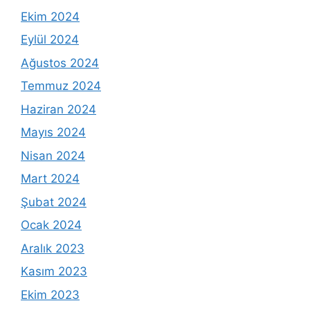
Ekim 2024
Eylül 2024
Ağustos 2024
Temmuz 2024
Haziran 2024
Mayıs 2024
Nisan 2024
Mart 2024
Şubat 2024
Ocak 2024
Aralık 2023
Kasım 2023
Ekim 2023