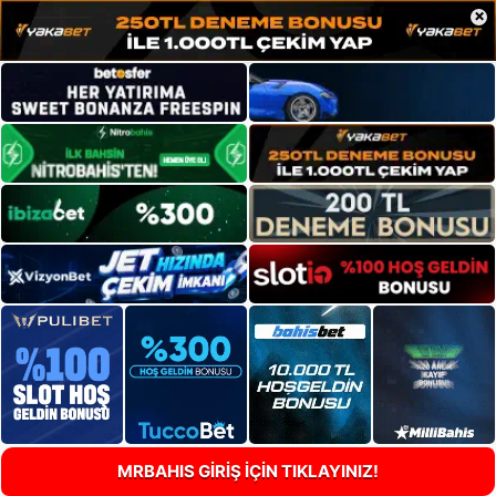
×
MRBAHIS GİRİŞ İÇİN TIKLAYINIZ!