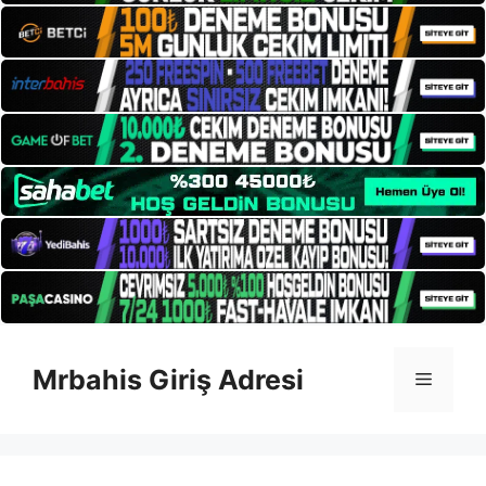
İçeriğe
atla
Mrbahis Giriş Adresi
Menü