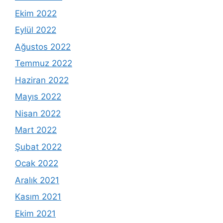
Ekim 2022
Eylül 2022
Ağustos 2022
Temmuz 2022
Haziran 2022
Mayıs 2022
Nisan 2022
Mart 2022
Şubat 2022
Ocak 2022
Aralık 2021
Kasım 2021
Ekim 2021