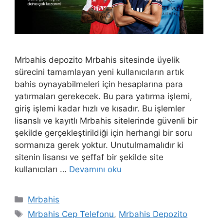
Mrbahis depozito Mrbahis sitesinde üyelik
sürecini tamamlayan yeni kullanıcıların artık
bahis oynayabilmeleri için hesaplarına para
yatırmaları gerekecek. Bu para yatırma işlemi,
giriş işlemi kadar hızlı ve kısadır. Bu işlemler
lisanslı ve kayıtlı Mrbahis sitelerinde güvenli bir
şekilde gerçekleştirildiği için herhangi bir soru
sormanıza gerek yoktur. Unutulmamalıdır ki
sitenin lisansı ve şeffaf bir şekilde site
kullanıcıları …
Devamını oku
Kategoriler
Mrbahis
Etiketler
Mrbahis Cep Telefonu
,
Mrbahis Depozito