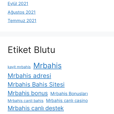
Eylül 2021
Ağustos 2021
Temmuz 2021
Etiket Blutu
Mrbahis
kayit mrbahis
Mrbahis adresi
Mrbahis Bahis Sitesi
Mrbahis bonus
Mrbahis Bonusları
Mrbahis canlı casino
Mrbahis canli bahis
Mrbahis canlı destek