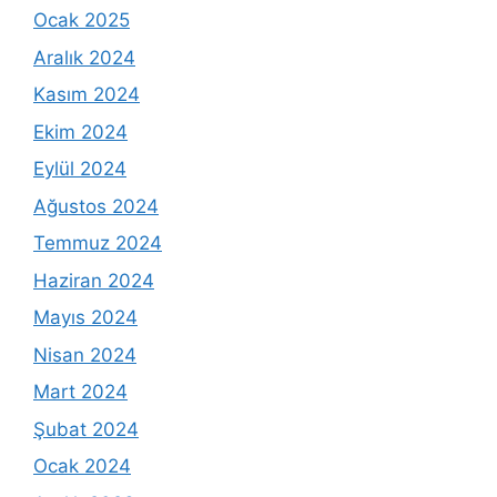
Ocak 2025
Aralık 2024
Kasım 2024
Ekim 2024
Eylül 2024
Ağustos 2024
Temmuz 2024
Haziran 2024
Mayıs 2024
Nisan 2024
Mart 2024
Şubat 2024
Ocak 2024