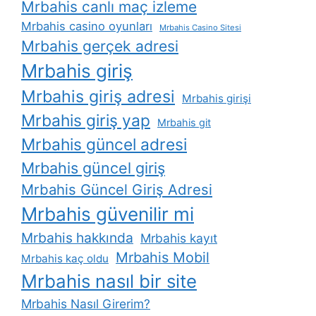
Mrbahis canlı maç izleme
Mrbahis casino oyunları
Mrbahis Casino Sitesi
Mrbahis gerçek adresi
Mrbahis giriş
Mrbahis giriş adresi
Mrbahis girişi
Mrbahis giriş yap
Mrbahis git
Mrbahis güncel adresi
Mrbahis güncel giriş
Mrbahis Güncel Giriş Adresi
Mrbahis güvenilir mi
Mrbahis hakkında
Mrbahis kayıt
Mrbahis Mobil
Mrbahis kaç oldu
Mrbahis nasıl bir site
Mrbahis Nasıl Girerim?