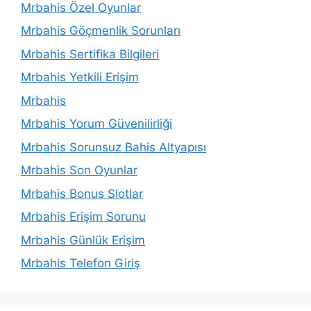
Mrbahis Özel Oyunlar
Mrbahis Göçmenlik Sorunları
Mrbahis Sertifika Bilgileri
Mrbahis Yetkili Erişim
Mrbahis
Mrbahis Yorum Güvenilirliği
Mrbahis Sorunsuz Bahis Altyapısı
Mrbahis Son Oyunlar
Mrbahis Bonus Slotlar
Mrbahis Erişim Sorunu
Mrbahis Günlük Erişim
Mrbahis Telefon Giriş