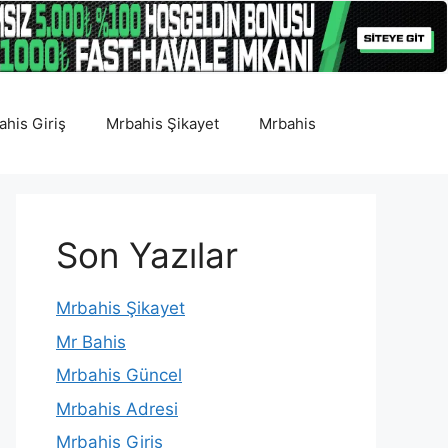
ahis Giriş
Mrbahis Şikayet
Mrbahis
Son Yazılar
Mrbahis Şikayet
Mr Bahis
Mrbahis Güncel
Mrbahis Adresi
Mrbahis Giriş