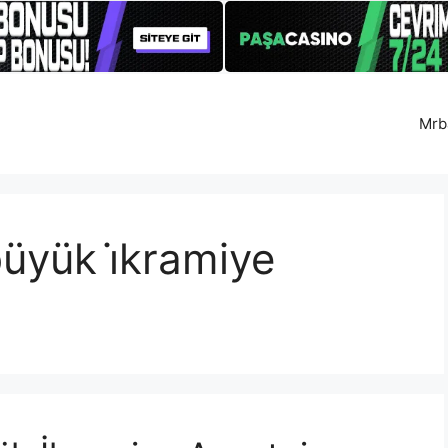
Mrb
üyük i̇kramiye