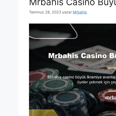
Mrbahis Casino Büyü
Temmuz 28, 2023
yazar
Mrbahis