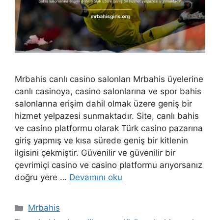
Mrbahis canlı casino salonları Mrbahis üyelerine
canlı casinoya, casino salonlarına ve spor bahis
salonlarına erişim dahil olmak üzere geniş bir
hizmet yelpazesi sunmaktadır. Site, canlı bahis
ve casino platformu olarak Türk casino pazarına
giriş yapmış ve kısa sürede geniş bir kitlenin
ilgisini çekmiştir. Güvenilir ve güvenilir bir
çevrimiçi casino ve casino platformu arıyorsanız
doğru yere …
Devamını oku
Kategoriler
Mrbahis