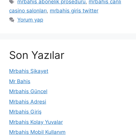
Etiketler
mrbahis abonelik prosedürü
,
mrbahis canlı
casino salonları
,
mrbahis giris twitter
Yorum yap
Son Yazılar
Mrbahis Şikayet
Mr Bahis
Mrbahis Güncel
Mrbahis Adresi
Mrbahis Giriş
Mrbahis Kolay Yuvalar
Mrbahis Mobil Kullanım