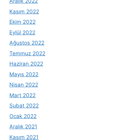
Aralık 2022
Kasım 2022
Ekim 2022
Eylül 2022
Ağustos 2022
Temmuz 2022
Haziran 2022
Mayıs 2022
Nisan 2022
Mart 2022
Şubat 2022
Ocak 2022
Aralık 2021
Kasım 2021