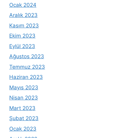
Ocak 2024
Aralık 2023
Kasım 2023
Ekim 2023
Eylül 2023
Ağustos 2023
Temmuz 2023
Haziran 2023
Mayıs 2023
Nisan 2023
Mart 2023
Şubat 2023
Ocak 2023