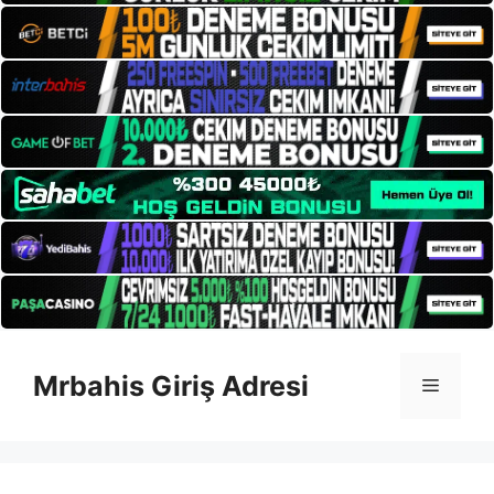
İçeriğe
atla
Mrbahis Giriş Adresi
Menü