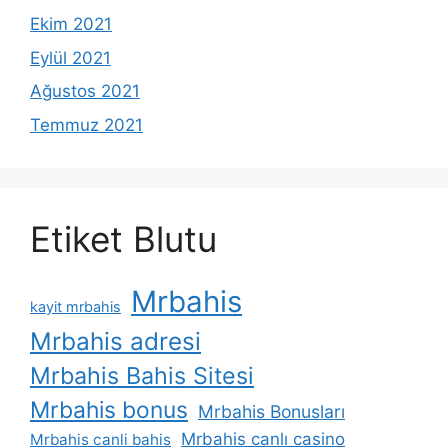
Ekim 2021
Eylül 2021
Ağustos 2021
Temmuz 2021
Etiket Blutu
Mrbahis
kayit mrbahis
Mrbahis adresi
Mrbahis Bahis Sitesi
Mrbahis bonus
Mrbahis Bonusları
Mrbahis canlı casino
Mrbahis canli bahis