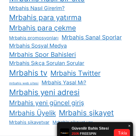
Mrbahis Nasıl Girerim?
Mrbahis para yatırma
Mrbahis para çekme
Mrbahis Sanal Sporlar
Mrbahis promosyonları
Mrbahis Sosyal Medya
Mrbahis Spor Bahisleri
Mrbahis Sıkça Sorulan Sorular
Mrbahis tv
Mrbahis Twitter
Mrbahis Yasal Mı?
mrbahis web sitesi
Mrbahis yeni adresi
Mrbahis yeni güncel giriş
Mrbahis şikayet
Mrbahis Üyelik
Mrbahis şikayetvar
Mrbahis şikayet var