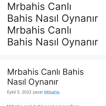
Mrbahis Canlı
Bahis Nasıl Oynanır
Mrbahis Canlı
Bahis Nasıl Oynanır
Mrbahis Canlı Bahis
Nasıl Oynanır
Eylül 5, 2022
yazar
Mrbahis