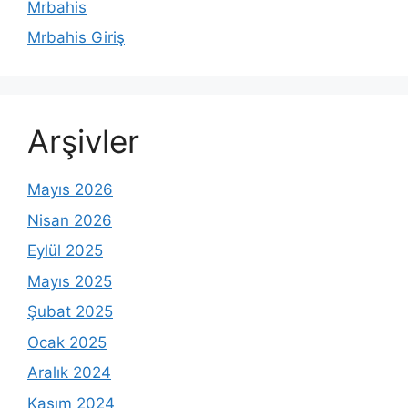
Mrbahis
Mrbahis Giriş
Arşivler
Mayıs 2026
Nisan 2026
Eylül 2025
Mayıs 2025
Şubat 2025
Ocak 2025
Aralık 2024
Kasım 2024