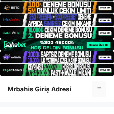
İçeriğe
atla
Mrbahis Giriş Adresi
Menü