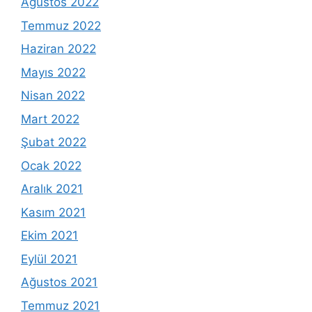
Ağustos 2022
Temmuz 2022
Haziran 2022
Mayıs 2022
Nisan 2022
Mart 2022
Şubat 2022
Ocak 2022
Aralık 2021
Kasım 2021
Ekim 2021
Eylül 2021
Ağustos 2021
Temmuz 2021