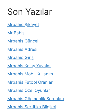
Son Yazılar
Mrbahis Şikayet
Mr Bahis
Mrbahis Güncel
Mrbahis Adresi
Mrbahis Giriş
Mrbahis Kolay Yuvalar
Mrbahis Mobil Kullanım
Mrbahis Futbol Oranları
Mrbahis Özel Oyunlar
Mrbahis Göçmenlik Sorunları
Mrbahis Sertifika Bilgileri