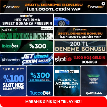
×
MRBAHIS GİRİŞ İÇİN TIKLAYINIZ!