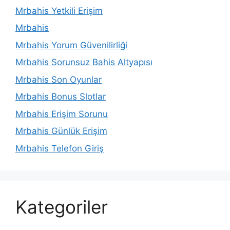
Mrbahis Yetkili Erişim
Mrbahis
Mrbahis Yorum Güvenilirliği
Mrbahis Sorunsuz Bahis Altyapısı
Mrbahis Son Oyunlar
Mrbahis Bonus Slotlar
Mrbahis Erişim Sorunu
Mrbahis Günlük Erişim
Mrbahis Telefon Giriş
Kategoriler