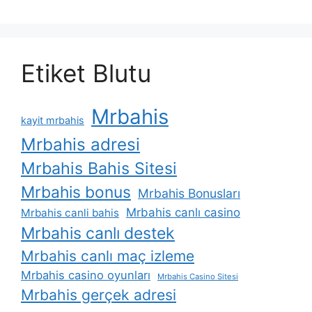
Etiket Blutu
Mrbahis
kayit mrbahis
Mrbahis adresi
Mrbahis Bahis Sitesi
Mrbahis bonus
Mrbahis Bonusları
Mrbahis canlı casino
Mrbahis canli bahis
Mrbahis canlı destek
Mrbahis canlı maç izleme
Mrbahis casino oyunları
Mrbahis Casino Sitesi
Mrbahis gerçek adresi