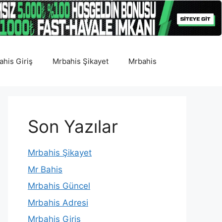
ahis Giriş
Mrbahis Şikayet
Mrbahis
Son Yazılar
Mrbahis Şikayet
Mr Bahis
Mrbahis Güncel
Mrbahis Adresi
Mrbahis Giriş