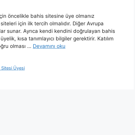
için öncelikle bahis sitesine üye olmanız
teleri için ilk tercih olmalıdır. Diğer Avrupa
lar sunar. Ayrıca kendi kendini doğrulayan bahis
 üyelik, kısa tanımlayıcı bilgiler gerektirir. Katılım
 doğru olması …
Devamını oku
Sitesi Üyesi