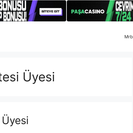
Mrb
tesi Üyesi
 Üyesi