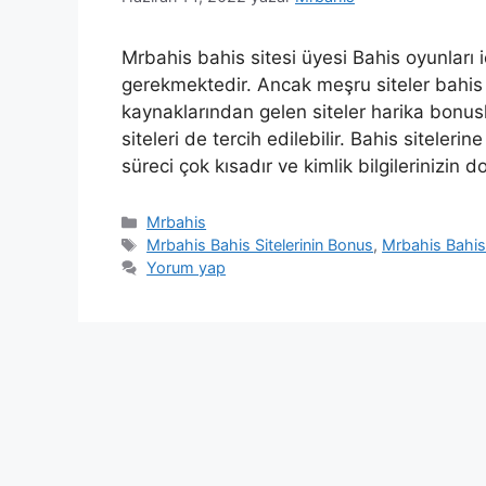
Mrbahis bahis sitesi üyesi Bahis oyunları 
gerekmektedir. Ancak meşru siteler bahis si
kaynaklarından gelen siteler harika bonus
siteleri de tercih edilebilir. Bahis sitelerine
süreci çok kısadır ve kimlik bilgilerinizin
Kategoriler
Mrbahis
Etiketler
Mrbahis Bahis Sitelerinin Bonus
,
Mrbahis Bahis 
Yorum yap